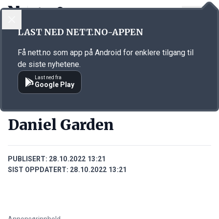
LOGG INN
MENY
Annonsørinnhold
LAST NED NETT.NO-APPEN
Link for annonse
Få nett.no som app på Android for enklere tilgang til
de siste nyhetene.
Last ned fra
Google Play
PERSONER
Daniel Garden
PUBLISERT:
28.10.2022 13:21
SIST OPPDATERT:
28.10.2022 13:21
Annonsørinnhold