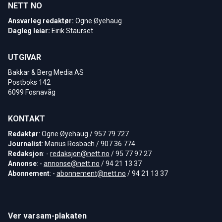
NETT NO
Ansvarleg redaktør:
Ogne Øyehaug
Dagleg leiar:
Eirik Staurset
UTGIVAR
Bakkar & Berg Media AS
Postboks 142
6099 Fosnavåg
KONTAKT
Redaktør
: Ogne Øyehaug / 957 79 727
Journalist
: Marius Rosbach / 907 36 774
Redaksjon
: -
redaksjon@nett.no
/ 95 77 97 27
Annonse
: -
annonse@nett.no
/ 94 21 13 37
Abonnement
: -
abonnement@nett.no
/ 94 21 13 37
Ver varsam-plakaten