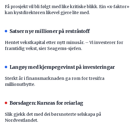
Få prosjekt vil bli følgt med like kritiske blikk. Ein «x-faktor»
kan kystdirektøren likevel gjere lite med.
Satser nye millioner på restråstoff
Hentet vekstkapital etter nytt minusår. – Vi investerer for
framtidig vekst, sier Seagems-sjefen.
Langøy med kjempegevinst på investeringar
Sterkt år i finansmarknaden ga rom for tresifra
millionutbytte.
Børsdagen: Kursras for reiarlag
Slik gjekk det med dei børsnoterte selskapa på
Nordvestlandet.