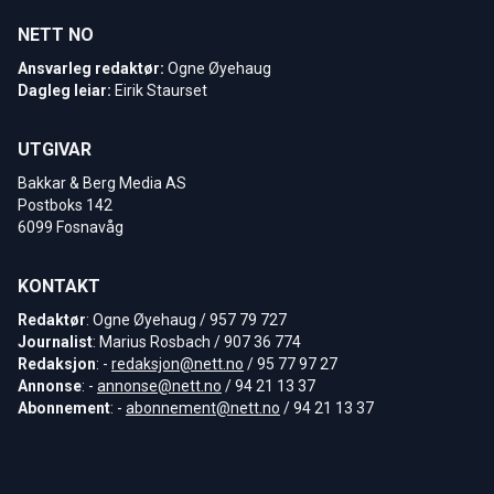
NETT NO
Ansvarleg redaktør:
Ogne Øyehaug
Dagleg leiar:
Eirik Staurset
UTGIVAR
Bakkar & Berg Media AS
Postboks 142
6099 Fosnavåg
KONTAKT
Redaktør
: Ogne Øyehaug / 957 79 727
Journalist
: Marius Rosbach / 907 36 774
Redaksjon
: -
redaksjon@nett.no
/ 95 77 97 27
Annonse
: -
annonse@nett.no
/ 94 21 13 37
Abonnement
: -
abonnement@nett.no
/ 94 21 13 37