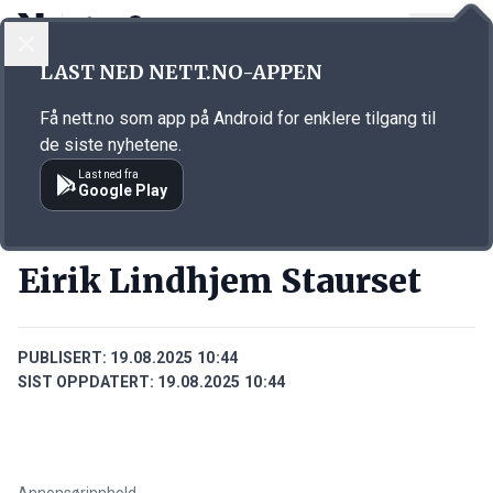
LOGG INN
MENY
Annonsørinnhold
LAST NED NETT.NO-APPEN
Link for annonse
Få nett.no som app på Android for enklere tilgang til
de siste nyhetene.
Last ned fra
Google Play
PERSONER
Eirik Lindhjem Staurset
PUBLISERT:
19.08.2025 10:44
SIST OPPDATERT:
19.08.2025 10:44
Annonsørinnhold