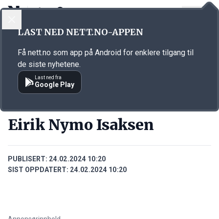
LOGG INN
MENY
Annonsørinnhold
LAST NED NETT.NO-APPEN
Link for annonse
Få nett.no som app på Android for enklere tilgang til
de siste nyhetene.
Last ned fra
Google Play
PERSONER
Eirik Nymo Isaksen
PUBLISERT:
24.02.2024 10:20
SIST OPPDATERT:
24.02.2024 10:20
Annonsørinnhold