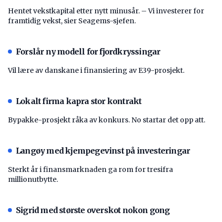
Hentet vekstkapital etter nytt minusår. – Vi investerer for
framtidig vekst, sier Seagems-sjefen.
Forslår ny modell for fjordkryssingar
Vil lære av danskane i finansiering av E39-prosjekt.
Lokalt firma kapra stor kontrakt
Bypakke-prosjekt råka av konkurs. No startar det opp att.
Langøy med kjempegevinst på investeringar
Sterkt år i finansmarknaden ga rom for tresifra
millionutbytte.
Sigrid med største overskot nokon gong