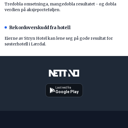
Tredobla omsetninga, mangedobla resultatet - og dobla
verdien på aksjeporteføljen.
Rekordoverskudd fra hotell
Eierne av Stryn Hotel kan lene seg på gode resultat for
søsterhotell i Lærdal.
Last ned fra
Google Play