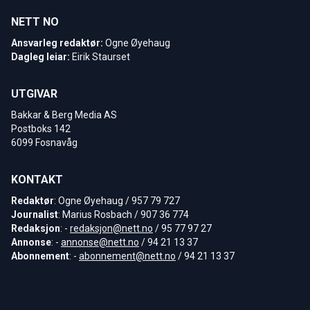
NETT NO
Ansvarleg redaktør:
Ogne Øyehaug
Dagleg leiar:
Eirik Staurset
UTGIVAR
Bakkar & Berg Media AS
Postboks 142
6099 Fosnavåg
KONTAKT
Redaktør
: Ogne Øyehaug / 957 79 727
Journalist
: Marius Rosbach / 907 36 774
Redaksjon
: -
redaksjon@nett.no
/ 95 77 97 27
Annonse
: -
annonse@nett.no
/ 94 21 13 37
Abonnement
: -
abonnement@nett.no
/ 94 21 13 37