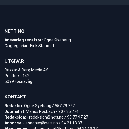
NETT NO
Ansvarleg redaktør:
Ogne Øyehaug
Dagleg leiar:
Eirik Staurset
UTGIVAR
Bakkar & Berg Media AS
Postboks 142
6099 Fosnavåg
KONTAKT
Redaktør
: Ogne Øyehaug / 957 79 727
Journalist
: Marius Rosbach / 907 36 774
Redaksjon
: -
redaksjon@nett.no
/ 95 77 97 27
Annonse
: -
annonse@nett.no
/ 94 21 13 37
Abonnement
: -
abonnement@nett.no
/ 94 21 13 37