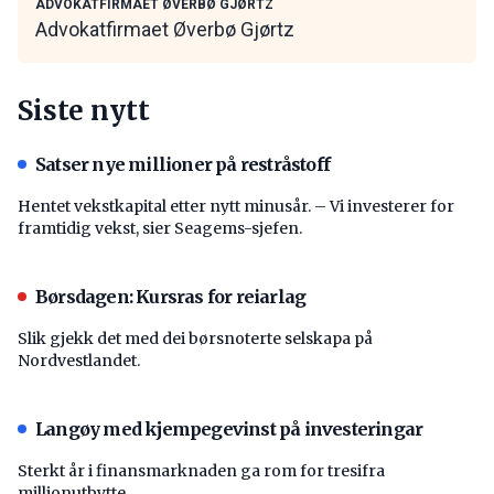
ADVOKATFIRMAET ØVERBØ GJØRTZ
Advokatfirmaet Øverbø Gjørtz
Siste nytt
Satser nye millioner på restråstoff
Hentet vekstkapital etter nytt minusår. – Vi investerer for
framtidig vekst, sier Seagems-sjefen.
Børsdagen: Kursras for reiarlag
Slik gjekk det med dei børsnoterte selskapa på
Nordvestlandet.
Langøy med kjempegevinst på investeringar
Sterkt år i finansmarknaden ga rom for tresifra
millionutbytte.