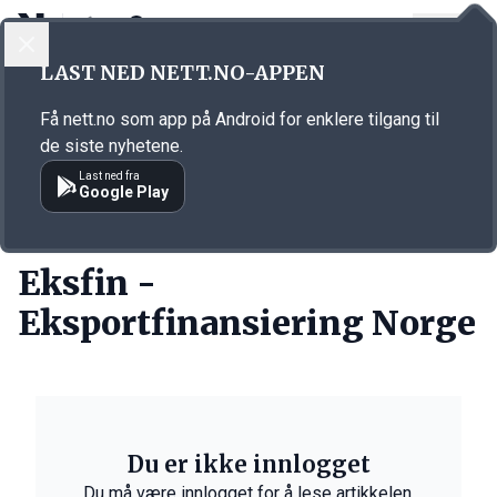
LOGG INN
MENY
Annonsørinnhold
LAST NED NETT.NO-APPEN
Link for annonse
Få nett.no som app på Android for enklere tilgang til
de siste nyhetene.
Last ned fra
Google Play
PERSONER
Eksfin -
Eksportfinansiering Norge
Du er ikke innlogget
Du må være innlogget for å lese artikkelen.