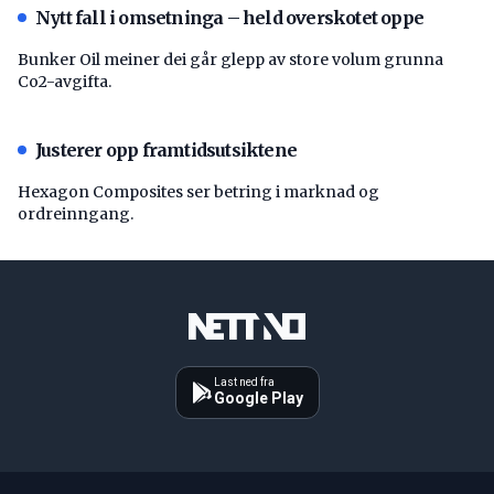
Nytt fall i omsetninga – held overskotet oppe
Bunker Oil meiner dei går glepp av store volum grunna
Co2-avgifta.
Justerer opp framtidsutsiktene
Hexagon Composites ser betring i marknad og
ordreinngang.
Last ned fra
Google Play