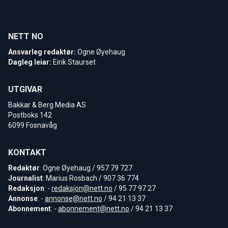
NETT NO
Ansvarleg redaktør:
Ogne Øyehaug
Dagleg leiar:
Eirik Staurset
UTGIVAR
Bakkar & Berg Media AS
Postboks 142
6099 Fosnavåg
KONTAKT
Redaktør
: Ogne Øyehaug / 957 79 727
Journalist
: Marius Rosbach / 907 36 774
Redaksjon
: -
redaksjon@nett.no
/ 95 77 97 27
Annonse
: -
annonse@nett.no
/ 94 21 13 37
Abonnement
: -
abonnement@nett.no
/ 94 21 13 37