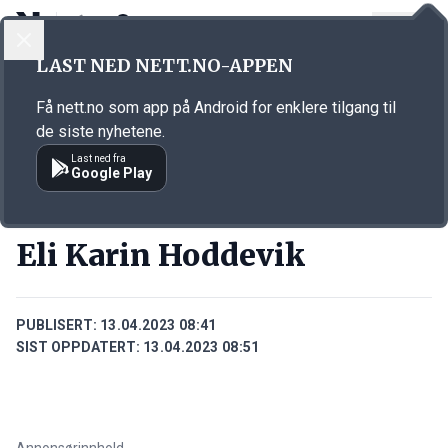
LOGG INN
MENY
Annonsørinnhold
LAST NED NETT.NO-APPEN
Link for annonse
Få nett.no som app på Android for enklere tilgang til
de siste nyhetene.
Last ned fra
Google Play
PERSONER
Eli Karin Hoddevik
PUBLISERT:
13.04.2023 08:41
SIST OPPDATERT:
13.04.2023 08:51
Annonsørinnhold