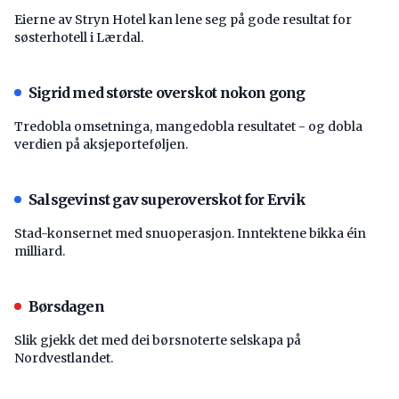
Eierne av Stryn Hotel kan lene seg på gode resultat for
søsterhotell i Lærdal.
Sigrid med største overskot nokon gong
Tredobla omsetninga, mangedobla resultatet - og dobla
verdien på aksjeporteføljen.
Salsgevinst gav superoverskot for Ervik
Stad-konsernet med snuoperasjon. Inntektene bikka éin
milliard.
Børsdagen
Slik gjekk det med dei børsnoterte selskapa på
Nordvestlandet.