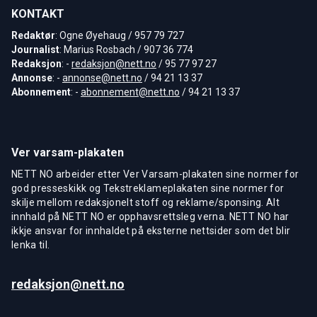
KONTAKT
Redaktør
: Ogne Øyehaug / 957 79 727
Journalist
: Marius Rosbach / 907 36 774
Redaksjon
: -
redaksjon@nett.no
/ 95 77 97 27
Annonse
: -
annonse@nett.no
/ 94 21 13 37
Abonnement
: -
abonnement@nett.no
/ 94 21 13 37
Ver varsam-plakaten
NETT NO arbeider etter Ver Varsam-plakaten sine normer for
god presseskikk og Tekstreklameplakaten sine normer for
skilje mellom redaksjonelt stoff og reklame/sponsing. Alt
innhald på NETT NO er opphavsrettsleg verna. NETT NO har
ikkje ansvar for innhaldet på eksterne nettsider som det blir
lenka til.
redaksjon@nett.no