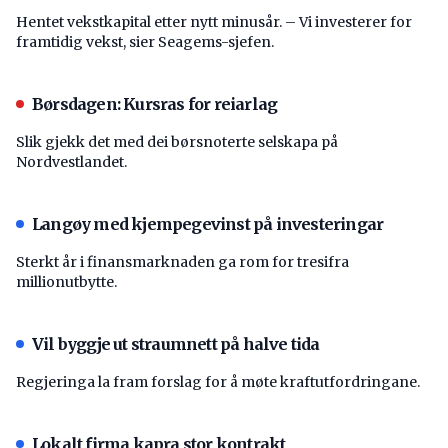
Hentet vekstkapital etter nytt minusår. – Vi investerer for
framtidig vekst, sier Seagems-sjefen.
Børsdagen: Kursras for reiarlag
Slik gjekk det med dei børsnoterte selskapa på
Nordvestlandet.
Langøy med kjempegevinst på investeringar
Sterkt år i finansmarknaden ga rom for tresifra
millionutbytte.
Vil byggje ut straumnett på halve tida
Regjeringa la fram forslag for å møte kraftutfordringane.
Lokalt firma kapra stor kontrakt