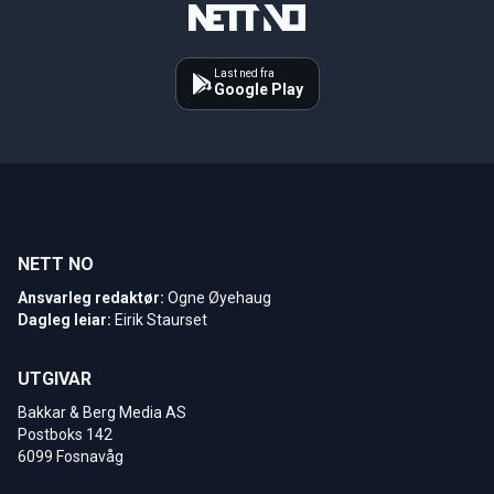
Last ned fra
Google Play
NETT NO
Ansvarleg redaktør:
Ogne Øyehaug
Dagleg leiar:
Eirik Staurset
UTGIVAR
Bakkar & Berg Media AS
Postboks 142
6099 Fosnavåg