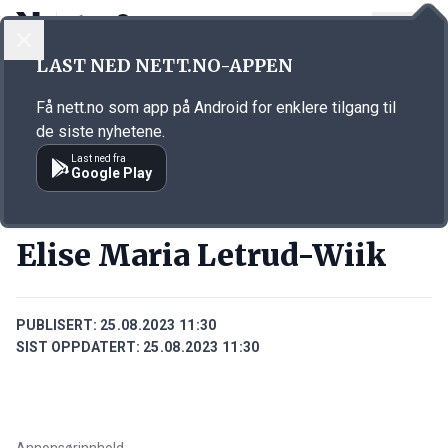
LOGG INN
MENY
Annonsørinnhold
LAST NED NETT.NO-APPEN
Link for annonse
Få nett.no som app på Android for enklere tilgang til
de siste nyhetene.
Last ned fra
Google Play
PERSONER
Elise Maria Letrud-Wiik
PUBLISERT:
25.08.2023 11:30
SIST OPPDATERT:
25.08.2023 11:30
Annonsørinnhold