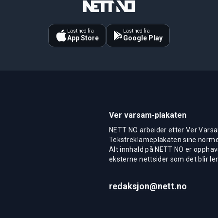
Last ned fra
Last ned fra
App Store
Google Play
Ver varsam-plakaten
NETT NO arbeider etter Ver Varsa
Tekstreklameplakaten sine normer
Alt innhald på NETT NO er opphavs
eksterne nettsider som det blir len
redaksjon@nett.no