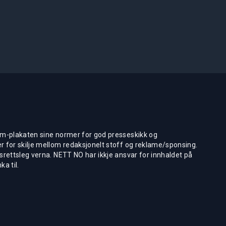
m-plakaten sine normer for god presseskikk og
 for skilje mellom redaksjonelt stoff og reklame/sponsing.
rettsleg verna. NETT NO har ikkje ansvar for innhaldet på
ka til.