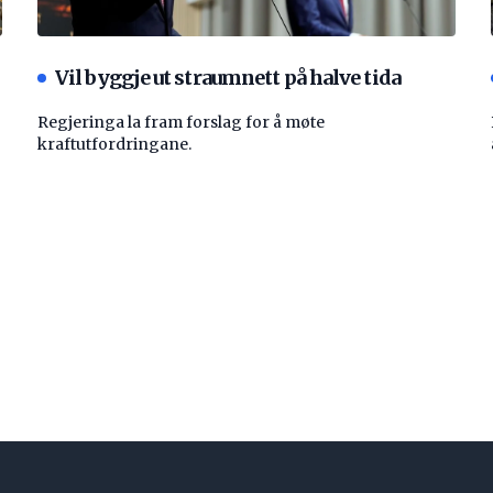
Vil byggje ut straumnett på halve tida
Regjeringa la fram forslag for å møte
kraftutfordringane.