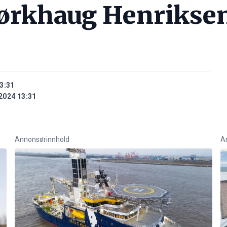
jørkhaug Henrikse
3:31
2024 13:31
Annonsørinnhold
A