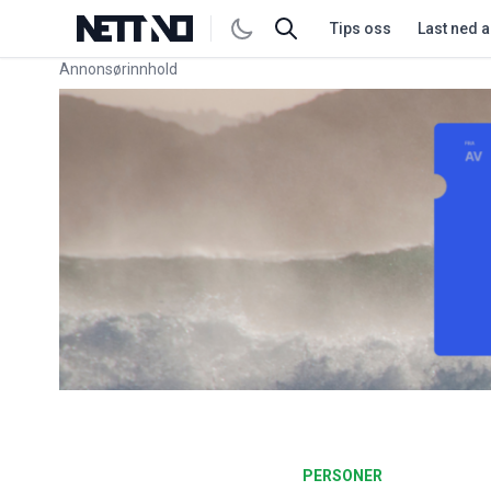
Tips oss
Last ned 
Annonsørinnhold
Link for annonse
PERSONER