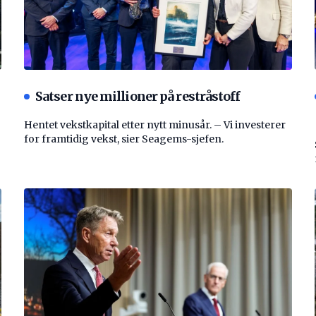
Satser nye millioner på restråstoff
Hentet vekstkapital etter nytt minusår. – Vi investerer
for framtidig vekst, sier Seagems-sjefen.