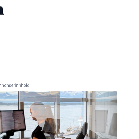
n
nnonsørinnhold