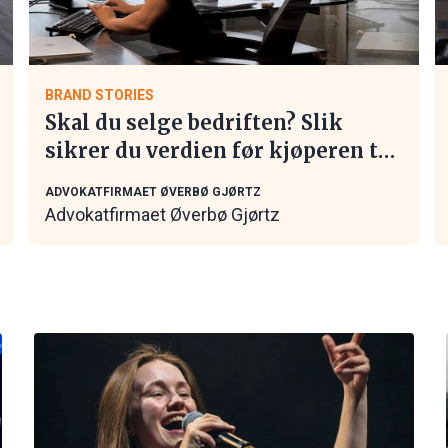
BRAND STORIES
Skal du selge bedriften? Slik
sikrer du verdien før kjøperen tar
kontakt
ADVOKATFIRMAET ØVERBØ GJØRTZ
Advokatfirmaet Øverbø Gjørtz