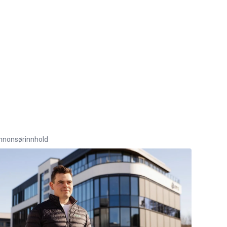
nnonsørinnhold