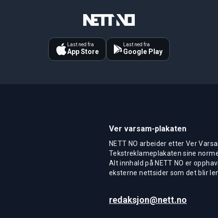
Last ned fra
Last ned fra
App Store
Google Play
Ver varsam-plakaten
NETT NO arbeider etter Ver Varsa
Tekstreklameplakaten sine normer
Alt innhald på NETT NO er opphavs
eksterne nettsider som det blir len
redaksjon@nett.no