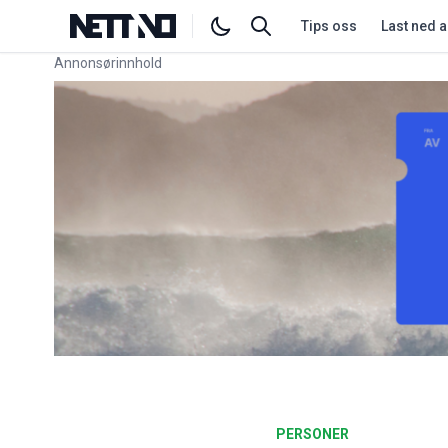
Tips oss
Last ned 
Annonsørinnhold
Link for annonse
PERSONER