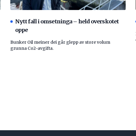
Nytt fall i omsetninga – held overskotet
oppe
Bunker Oil meiner dei går glepp av store volum
grunna Co2-avgifta.