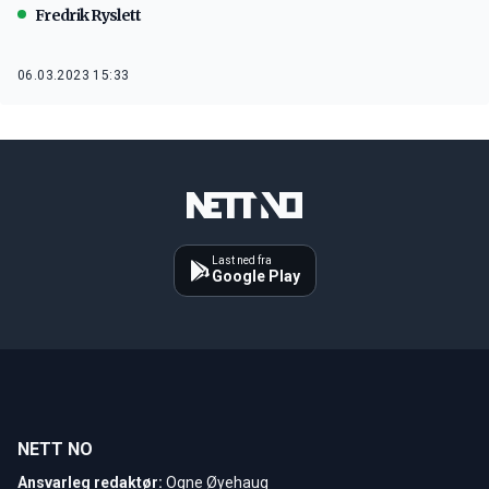
Fredrik Ryslett
06.03.2023 15:33
Last ned fra
Google Play
NETT NO
Ansvarleg redaktør:
Ogne Øyehaug