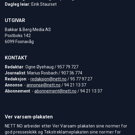
Dagleg leiar:
Eirik Staurset
UTGIVAR
Bakkar & Berg Media AS
Postboks 142
6099 Fosnavåg
KONTAKT
Redaktør
: Ogne Øyehaug / 957 79 727
Journalist
: Marius Rosbach / 907 36 774
Redaksjon
: -
redaksjon@nett.no
/ 95 77 97 27
Annonse
: -
annonse@nett.no
/ 94 21 13 37
Abonnement
: -
abonnement@nett.no
/ 94 21 13 37
Ver varsam-plakaten
NETT NO arbeider etter Ver Varsam-plakaten sine normer for
god presseskikk og Tekstreklameplakaten sine normer for