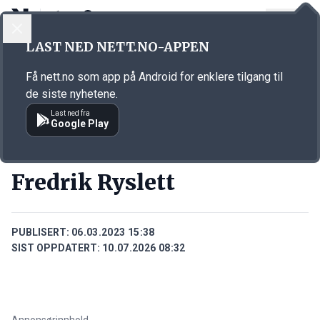
LOGG INN
MENY
Annonsørinnhold
LAST NED NETT.NO-APPEN
Link for annonse
Få nett.no som app på Android for enklere tilgang til
de siste nyhetene.
Last ned fra
Google Play
PERSONER
Fredrik Ryslett
PUBLISERT:
06.03.2023 15:38
SIST OPPDATERT:
10.07.2026 08:32
Annonsørinnhold