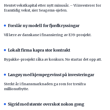
Hentet vekstkapital etter nytt minusår. – Vi investerer for
framtidig vekst, sier Seagems-sjefen.
Forslår ny modell for fjordkryssingar
Vil lære av danskane i finansiering av E39-prosjekt.
Lokalt firma kapra stor kontrakt
Bypakke-prosjekt råka av konkurs. No startar det opp att.
Langøy med kjempegevinst på investeringar
Sterkt år i finansmarknaden ga rom for tresifra
millionutbytte.
Sigrid med største overskot nokon gong