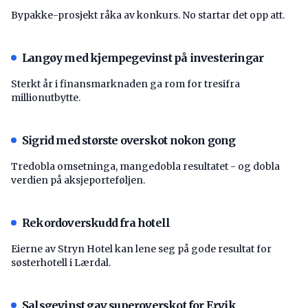
Bypakke-prosjekt råka av konkurs. No startar det opp att.
Langøy med kjempegevinst på investeringar
Sterkt år i finansmarknaden ga rom for tresifra
millionutbytte.
Sigrid med største overskot nokon gong
Tredobla omsetninga, mangedobla resultatet - og dobla
verdien på aksjeporteføljen.
Rekordoverskudd fra hotell
Eierne av Stryn Hotel kan lene seg på gode resultat for
søsterhotell i Lærdal.
Salsgevinst gav superoverskot for Ervik