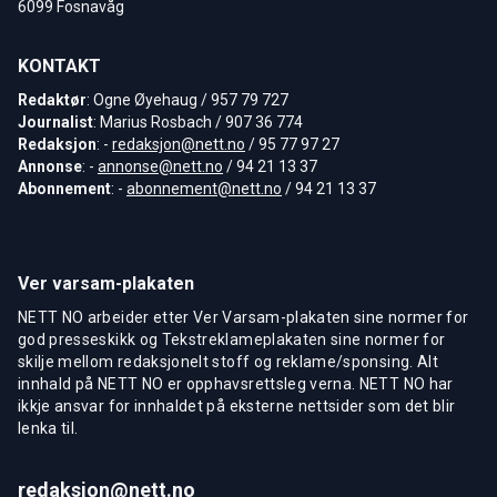
6099 Fosnavåg
KONTAKT
Redaktør
: Ogne Øyehaug / 957 79 727
Journalist
: Marius Rosbach / 907 36 774
Redaksjon
: -
redaksjon@nett.no
/ 95 77 97 27
Annonse
: -
annonse@nett.no
/ 94 21 13 37
Abonnement
: -
abonnement@nett.no
/ 94 21 13 37
Ver varsam-plakaten
NETT NO arbeider etter Ver Varsam-plakaten sine normer for
god presseskikk og Tekstreklameplakaten sine normer for
skilje mellom redaksjonelt stoff og reklame/sponsing. Alt
innhald på NETT NO er opphavsrettsleg verna. NETT NO har
ikkje ansvar for innhaldet på eksterne nettsider som det blir
lenka til.
redaksjon@nett.no