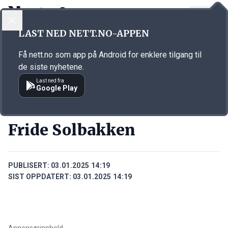
LOGG INN
MENY
Annonsørinnhold
LAST NED NETT.NO-APPEN
Link for annonse
Få nett.no som app på Android for enklere tilgang til
de siste nyhetene.
Last ned fra
Google Play
PERSONER
Fride Solbakken
PUBLISERT:
03.01.2025 14:19
SIST OPPDATERT:
03.01.2025 14:19
Annonsørinnhold