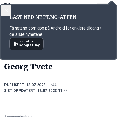
LOGG INN
MENY
Annonsørinnhold
LAST NED NETT.NO-APPEN
Link for annonse
Få nett.no som app på Android for enklere tilgang til
de siste nyhetene.
Last ned fra
Google Play
PERSONER
Georg Tvete
PUBLISERT:
12.07.2023 11:44
SIST OPPDATERT:
12.07.2023 11:44
Annonsørinnhold