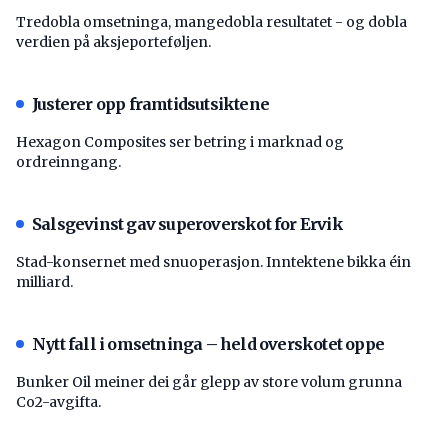
Tredobla omsetninga, mangedobla resultatet - og dobla
verdien på aksjeporteføljen.
Justerer opp framtidsutsiktene
Hexagon Composites ser betring i marknad og
ordreinngang.
Salsgevinst gav superoverskot for Ervik
Stad-konsernet med snuoperasjon. Inntektene bikka éin
milliard.
Nytt fall i omsetninga – held overskotet oppe
Bunker Oil meiner dei går glepp av store volum grunna
Co2-avgifta.