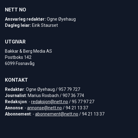
NETT NO
Ansvarleg redaktør:
Ogne Øyehaug
Dagleg leiar:
Eirik Staurset
UTGIVAR
Bakkar & Berg Media AS
Postboks 142
6099 Fosnavåg
KONTAKT
Redaktør
: Ogne Øyehaug / 957 79 727
Journalist
: Marius Rosbach / 907 36 774
Redaksjon
: -
redaksjon@nett.no
/ 95 77 97 27
Annonse
: -
annonse@nett.no
/ 94 21 13 37
Abonnement
: -
abonnement@nett.no
/ 94 21 13 37