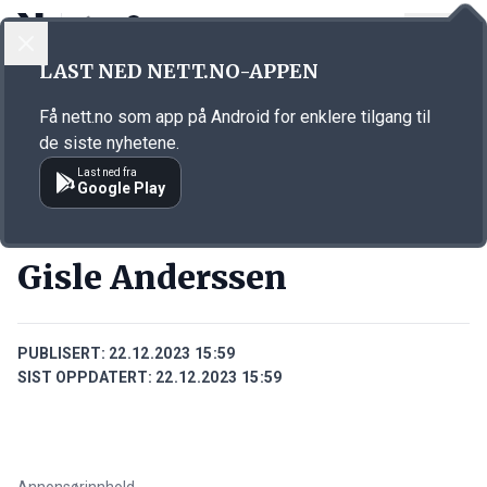
LOGG INN
MENY
Annonsørinnhold
LAST NED NETT.NO-APPEN
Link for annonse
Få nett.no som app på Android for enklere tilgang til
de siste nyhetene.
Last ned fra
Google Play
PERSONER
Gisle Anderssen
PUBLISERT:
22.12.2023 15:59
SIST OPPDATERT:
22.12.2023 15:59
Annonsørinnhold