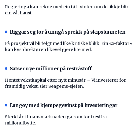
Regjeringa kan rekne med ein tøff vinter, om det ikkje blir
ein våt haust.
Riggar seg for å unngå sprekk på skipstunnelen
Få prosjekt vil bli følgt med like kritiske blikk. Ein «x-faktor»
kan kystdirektøren likevel gjere lite med.
Satser nye millioner på restråstoff
Hentet vekstkapital etter nytt minusår. – Vi investerer for
framtidig vekst, sier Seagems-sjefen.
Langøy med kjempegevinst på investeringar
Sterkt år i finansmarknaden ga rom for tresifra
millionutbytte.