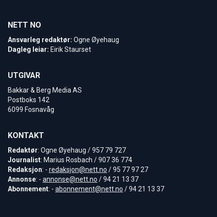
NETT NO
Ansvarleg redaktør:
Ogne Øyehaug
Dagleg leiar:
Eirik Staurset
UTGIVAR
Bakkar & Berg Media AS
Postboks 142
6099 Fosnavåg
KONTAKT
Redaktør
: Ogne Øyehaug / 957 79 727
Journalist
: Marius Rosbach / 907 36 774
Redaksjon
: -
redaksjon@nett.no
/ 95 77 97 27
Annonse
: -
annonse@nett.no
/ 94 21 13 37
Abonnement
: -
abonnement@nett.no
/ 94 21 13 37