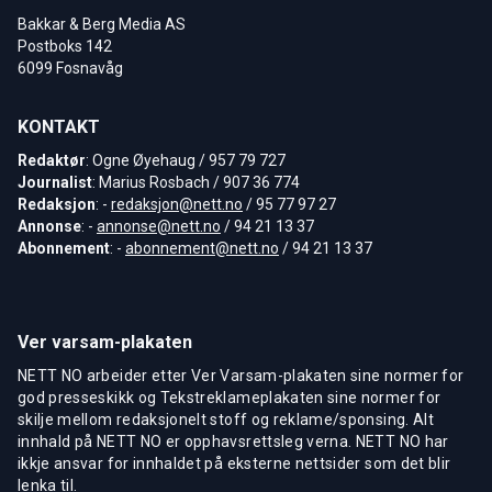
Bakkar & Berg Media AS
Postboks 142
6099 Fosnavåg
KONTAKT
Redaktør
: Ogne Øyehaug / 957 79 727
Journalist
: Marius Rosbach / 907 36 774
Redaksjon
: -
redaksjon@nett.no
/ 95 77 97 27
Annonse
: -
annonse@nett.no
/ 94 21 13 37
Abonnement
: -
abonnement@nett.no
/ 94 21 13 37
Ver varsam-plakaten
NETT NO arbeider etter Ver Varsam-plakaten sine normer for
god presseskikk og Tekstreklameplakaten sine normer for
skilje mellom redaksjonelt stoff og reklame/sponsing. Alt
innhald på NETT NO er opphavsrettsleg verna. NETT NO har
ikkje ansvar for innhaldet på eksterne nettsider som det blir
lenka til.