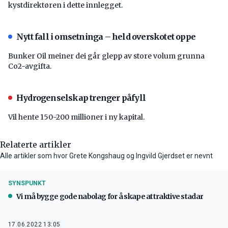
kystdirektøren i dette innlegget.
Nytt fall i omsetninga – held overskotet oppe
Bunker Oil meiner dei går glepp av store volum grunna
Co2-avgifta.
Hydrogenselskap trenger påfyll
Vil hente 150-200 millioner i ny kapital.
Relaterte artikler
Alle artikler som hvor Grete Kongshaug og Ingvild Gjerdset er nevnt
SYNSPUNKT
Vi må bygge gode nabolag for å skape attraktive stadar
17.06.2022 13:05