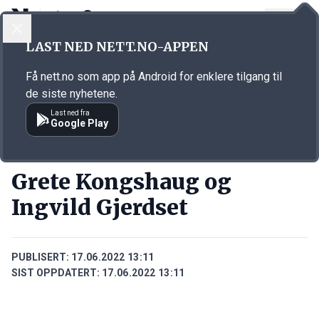
LOGG INN
MENY
Annonsørinnhold
LAST NED NETT.NO-APPEN
Link for annonse
Få nett.no som app på Android for enklere tilgang til
de siste nyhetene.
Last ned fra
Google Play
PERSONER
Grete Kongshaug og
Ingvild Gjerdset
PUBLISERT:
17.06.2022 13:11
SIST OPPDATERT:
17.06.2022 13:11