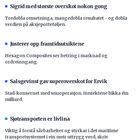
Sigrid med største overskot nokon gong
Tredobla omsetninga, mangedobla resultatet - og dobla
verdien på aksjeporteføljen.
Justerer opp framtidsutsiktene
Hexagon Composites ser betring i marknad og
ordreinngang.
Salsgevinst gav superoverskot for Ervik
Stad-konsernet med snuoperasjon. Inntektene bikka éin
milliard.
Sjøtransporten er livlina
Viktig å forstå ­sårbarheiter og styrkar i det maritime
transport­systemet i ein meir uttrygg verd, skriv