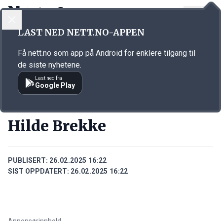
LOGG INN
MENY
Annonsørinnhold
LAST NED NETT.NO-APPEN
Link for annonse
Få nett.no som app på Android for enklere tilgang til
de siste nyhetene.
Last ned fra
Google Play
PERSONER
Hilde Brekke
PUBLISERT:
26.02.2025 16:22
SIST OPPDATERT:
26.02.2025 16:22
Annonsørinnhold