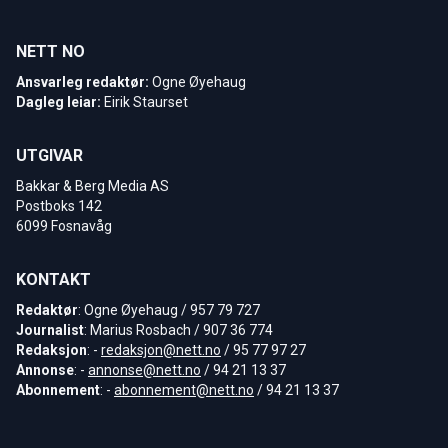
NETT NO
Ansvarleg redaktør:
Ogne Øyehaug
Dagleg leiar:
Eirik Staurset
UTGIVAR
Bakkar & Berg Media AS
Postboks 142
6099 Fosnavåg
KONTAKT
Redaktør
: Ogne Øyehaug / 957 79 727
Journalist
: Marius Rosbach / 907 36 774
Redaksjon
: -
redaksjon@nett.no
/ 95 77 97 27
Annonse
: -
annonse@nett.no
/ 94 21 13 37
Abonnement
: -
abonnement@nett.no
/ 94 21 13 37