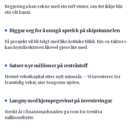
Regjeringa kan rekne med ein tøff vinter, om det ikkje blir
ein våt haust.
Riggar seg for å unngå sprekk på skipstunnelen
Få prosjekt vil bli følgt med like kritiske blikk. Ein «x-faktor»
kan kystdirektøren likevel gjere lite med.
Satser nye millioner på restråstoff
Hentet vekstkapital etter nytt minusår. – Vi investerer for
framtidig vekst, sier Seagems-sjefen.
Langøy med kjempegevinst på investeringar
Sterkt år i finansmarknaden ga rom for tresifra
millionutbytte.