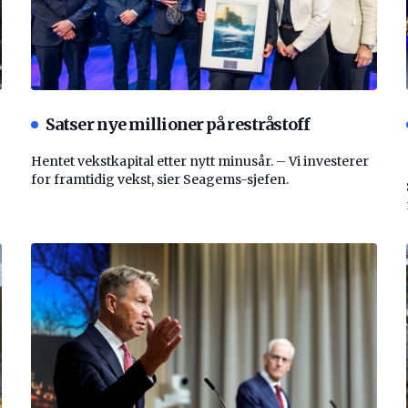
Satser nye millioner på restråstoff
Hentet vekstkapital etter nytt minusår. – Vi investerer
for framtidig vekst, sier Seagems-sjefen.