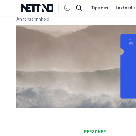
Tips oss
Last ned 
Annonsørinnhold
Link for annonse
PERSONER