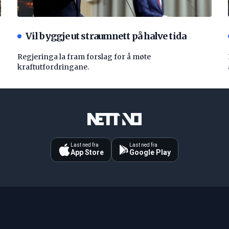
Vil byggje ut straumnett på halve tida
Regjeringa la fram forslag for å møte
kraftutfordringane.
Last ned fra
Last ned fra
App Store
Google Play