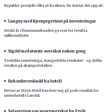
Bypakke-prosjekt råka av konkurs. No startar det opp att.
Langøy med kjempegevinst på investeringar
Sterkt år i finansmarknaden ga rom for tresifra
millionutbytte.
Sigrid med største overskot nokon gong
Tredobla omsetninga, mangedobla resultatet - og dobla
verdien på aksjeporteføljen.
Rekordoverskudd fra hotell
Eierne av Stryn Hotel kan lene seg på gode resultat for
søsterhotell i Lærdal.
Salsgevinst gav superoverskot for Ervik