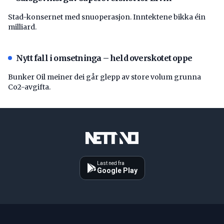
Stad-konsernet med snuoperasjon. Inntektene bikka éin
milliard.
Nytt fall i omsetninga – held overskotet oppe
Bunker Oil meiner dei går glepp av store volum grunna
Co2-avgifta.
Last ned fra
Google Play