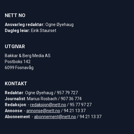
NETT NO
Ansvarleg redaktør:
Ogne Øyehaug
Dagleg leiar:
Eirik Staurset
UTGIVAR
Bakkar & Berg Media AS
Postboks 142
6099 Fosnavåg
KONTAKT
Redaktør
: Ogne Øyehaug / 957 79 727
Journalist
: Marius Rosbach / 907 36 774
Redaksjon
: -
redaksjon@nett.no
/ 95 77 97 27
Annonse
: -
annonse@nett.no
/ 94 21 13 37
Abonnement
: -
abonnement@nett.no
/ 94 21 13 37