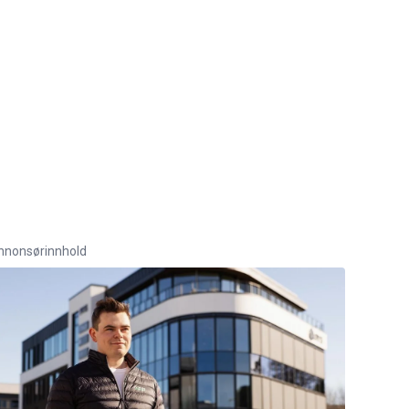
nnonsørinnhold