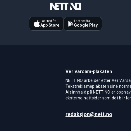
Last ned fra
Last ned fra
App Store
Google Play
Ver varsam-plakaten
NETT NO arbeider etter Ver Varsa
Tekstreklameplakaten sine normer
Alt innhald på NETT NO er opphavs
eksterne nettsider som det blir len
redaksjon@nett.no