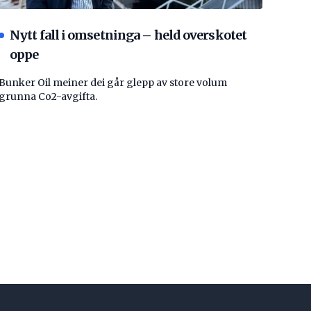
Nytt fall i omsetninga – held overskotet
oppe
Bunker Oil meiner dei går glepp av store volum
grunna Co2-avgifta.