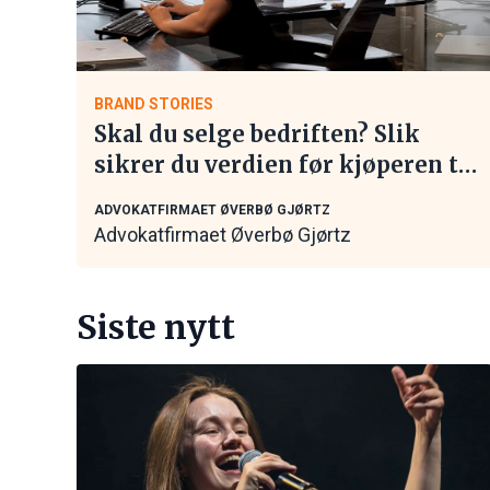
BRAND STORIES
Skal du selge bedriften? Slik
sikrer du verdien før kjøperen tar
kontakt
ADVOKATFIRMAET ØVERBØ GJØRTZ
Advokatfirmaet Øverbø Gjørtz
Siste nytt