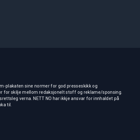
m-plakaten sine normer for god presseskikk og
 for skilje mellom redaksjonelt stoff og reklame/sponsing.
rettsleg verna. NETT NO har ikkje ansvar for innhaldet på
ka til.