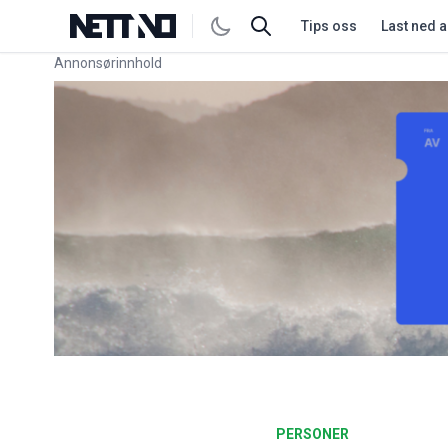
Tips oss
Last ned 
Annonsørinnhold
Link for annonse
PERSONER