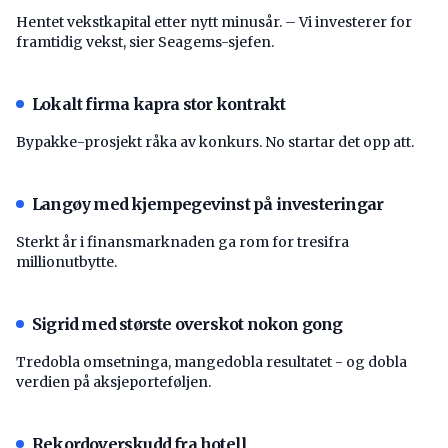
Hentet vekstkapital etter nytt minusår. – Vi investerer for
framtidig vekst, sier Seagems-sjefen.
Lokalt firma kapra stor kontrakt
Bypakke-prosjekt råka av konkurs. No startar det opp att.
Langøy med kjempegevinst på investeringar
Sterkt år i finansmarknaden ga rom for tresifra
millionutbytte.
Sigrid med største overskot nokon gong
Tredobla omsetninga, mangedobla resultatet - og dobla
verdien på aksjeporteføljen.
Rekordoverskudd fra hotell