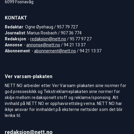
6099 Fosnavåg
KONTAKT
Redaktør
: Ogne Øyehaug / 957 79 727
Journalist
: Marius Rosbach / 907 36 774
Redaksjon
: -
redaksjon@nett.no
/ 95 77 97 27
Annonse
: -
annonse@nett.no
/ 94 21 13 37
Abonnement
: -
abonnement@nett.no
/ 94 21 13 37
Ver varsam-plakaten
NETT NO arbeider etter Ver Varsam-plakaten sine normer for
god presseskikk og Tekstreklameplakaten sine normer for
skilje mellom redaksjonelt stoff og reklame/sponsing. Alt
innhald på NETT NO er opphavsrettsleg verna. NETT NO har
ikkje ansvar for innhaldet på eksterne nettsider som det blir
lenka til.
redaksjon@nett.no