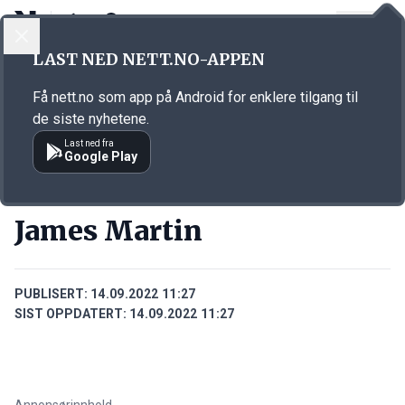
LOGG INN
MENY
Annonsørinnhold
LAST NED NETT.NO-APPEN
Link for annonse
Få nett.no som app på Android for enklere tilgang til
de siste nyhetene.
Last ned fra
Google Play
PERSONER
James Martin
PUBLISERT:
14.09.2022 11:27
SIST OPPDATERT:
14.09.2022 11:27
Annonsørinnhold