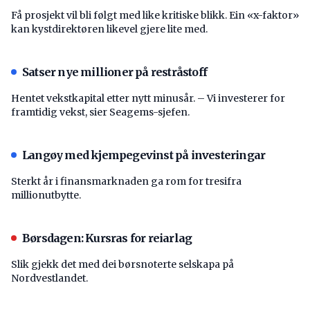
Få prosjekt vil bli følgt med like kritiske blikk. Ein «x-faktor»
kan kystdirektøren likevel gjere lite med.
Satser nye millioner på restråstoff
Hentet vekstkapital etter nytt minusår. – Vi investerer for
framtidig vekst, sier Seagems-sjefen.
Langøy med kjempegevinst på investeringar
Sterkt år i finansmarknaden ga rom for tresifra
millionutbytte.
Børsdagen: Kursras for reiarlag
Slik gjekk det med dei børsnoterte selskapa på
Nordvestlandet.