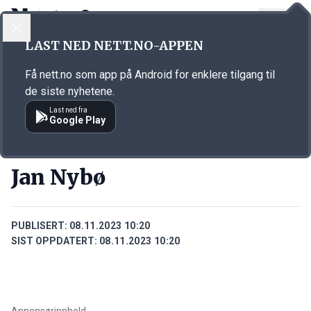
LOGG INN
MENY
Annonsørinnhold
LAST NED NETT.NO-APPEN
Link for annonse
Få nett.no som app på Android for enklere tilgang til
de siste nyhetene.
Last ned fra
Google Play
PERSONER
Jan Nybø
PUBLISERT:
08.11.2023 10:20
SIST OPPDATERT:
08.11.2023 10:20
Annonsørinnhold