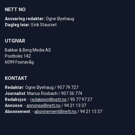
NETT NO
Ansvarleg redaktør:
Ogne Øyehaug
Dagleg leiar:
Eirik Staurset
UTGIVAR
Bakkar & Berg Media AS
Postboks 142
6099 Fosnavåg
KONTAKT
Redaktør
: Ogne Øyehaug / 957 79 727
Journalist
: Marius Rosbach / 907 36 774
Redaksjon
: -
redaksjon@nett.no
/ 95 77 97 27
Annonse
: -
annonse@nett.no
/ 94 21 13 37
Abonnement
: -
abonnement@nett.no
/ 94 21 13 37