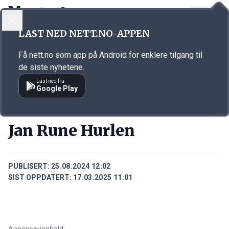
LOGG INN
MENY
Annonsørinnhold
LAST NED NETT.NO-APPEN
Link for annonse
Få nett.no som app på Android for enklere tilgang til
de siste nyhetene.
Last ned fra
Google Play
PERSONER
Jan Rune Hurlen
PUBLISERT:
25.08.2024 12:02
SIST OPPDATERT:
17.03.2025 11:01
Annonsørinnhold