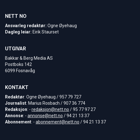
NETT NO
Ansvarleg redaktør:
Ogne Øyehaug
Dagleg leiar:
Eirik Staurset
UTGIVAR
Bakkar & Berg Media AS
Postboks 142
6099 Fosnavåg
KONTAKT
Redaktør
: Ogne Øyehaug / 957 79 727
Journalist
: Marius Rosbach / 907 36 774
Redaksjon
: -
redaksjon@nett.no
/ 95 77 97 27
Annonse
: -
annonse@nett.no
/ 94 21 13 37
Abonnement
: -
abonnement@nett.no
/ 94 21 13 37