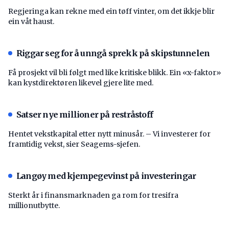
Regjeringa kan rekne med ein tøff vinter, om det ikkje blir
ein våt haust.
Riggar seg for å unngå sprekk på skipstunnelen
Få prosjekt vil bli følgt med like kritiske blikk. Ein «x-faktor»
kan kystdirektøren likevel gjere lite med.
Satser nye millioner på restråstoff
Hentet vekstkapital etter nytt minusår. – Vi investerer for
framtidig vekst, sier Seagems-sjefen.
Langøy med kjempegevinst på investeringar
Sterkt år i finansmarknaden ga rom for tresifra
millionutbytte.