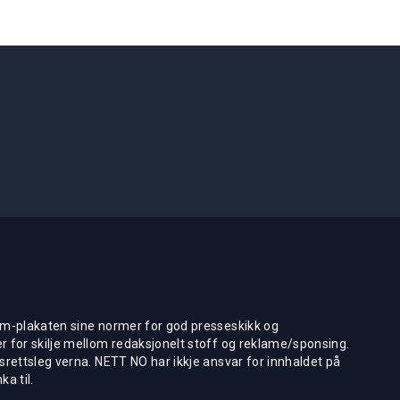
m-plakaten sine normer for god presseskikk og
 for skilje mellom redaksjonelt stoff og reklame/sponsing.
rettsleg verna. NETT NO har ikkje ansvar for innhaldet på
ka til.