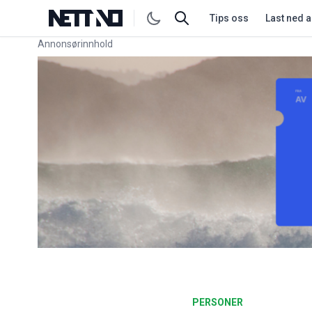
Tips oss
Last ned 
Annonsørinnhold
Link for annonse
PERSONER