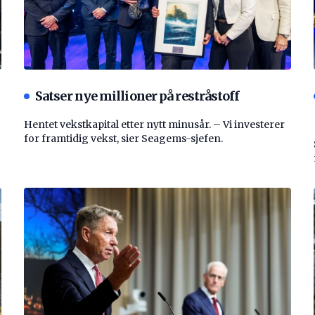
Satser nye millioner på restråstoff
Hentet vekstkapital etter nytt minusår. – Vi investerer
for framtidig vekst, sier Seagems-sjefen.