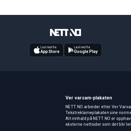
Last ned fra
Last ned fra
App Store
Google Play
Ver varsam-plakaten
NETT NO arbeider etter Ver Varsa
Tekstreklameplakaten sine normer
Alt innhald på NETT NO er opphavs
eksterne nettsider som det blir len