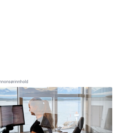
nnonsørinnhold