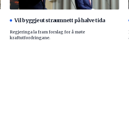
Vil byggje ut straumnett på halve tida
Regjeringa la fram forslag for å møte
kraftutfordringane.