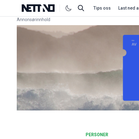
Tips oss
Last ned 
Annonsørinnhold
Link for annonse
PERSONER