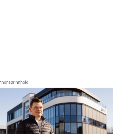
nnonsørinnhold