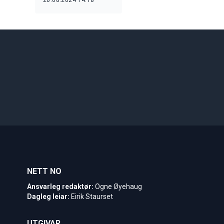
utviklinga av
fylkesveger og
kollektivtrafikk
NETT NO
Ansvarleg redaktør:
Ogne Øyehaug
Dagleg leiar:
Eirik Staurset
UTGIVAR