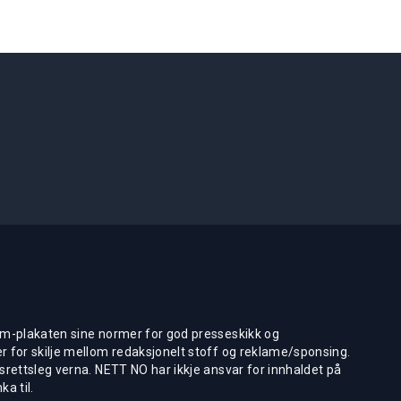
m-plakaten sine normer for god presseskikk og
 for skilje mellom redaksjonelt stoff og reklame/sponsing.
rettsleg verna. NETT NO har ikkje ansvar for innhaldet på
ka til.