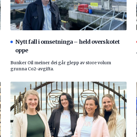
Nytt fall i omsetninga – held overskotet
oppe
Bunker Oil meiner dei går glepp av store volum
grunna Co2-avgifta.