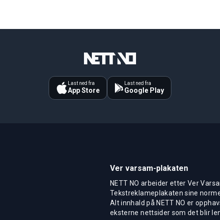
Last ned fra
Last ned fra
App Store
Google Play
Ver varsam-plakaten
NETT NO arbeider etter Ver Varsa
Tekstreklameplakaten sine normer
Alt innhald på NETT NO er opphavs
eksterne nettsider som det blir len