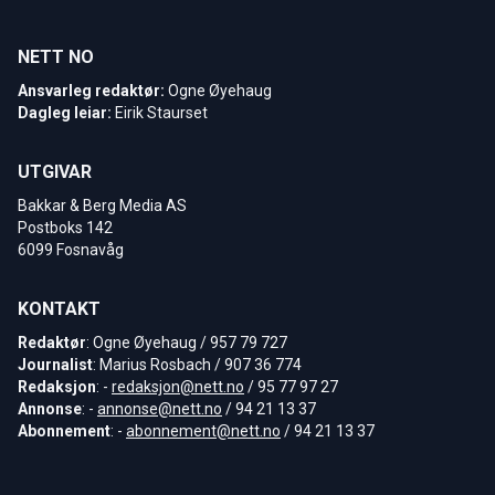
NETT NO
Ansvarleg redaktør:
Ogne Øyehaug
Dagleg leiar:
Eirik Staurset
UTGIVAR
Bakkar & Berg Media AS
Postboks 142
6099 Fosnavåg
KONTAKT
Redaktør
: Ogne Øyehaug / 957 79 727
Journalist
: Marius Rosbach / 907 36 774
Redaksjon
: -
redaksjon@nett.no
/ 95 77 97 27
Annonse
: -
annonse@nett.no
/ 94 21 13 37
Abonnement
: -
abonnement@nett.no
/ 94 21 13 37