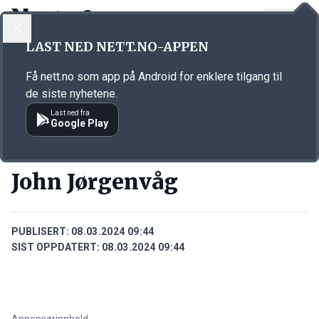
LOGG INN
MENY
Annonsørinnhold
LAST NED NETT.NO-APPEN
Link for annonse
Få nett.no som app på Android for enklere tilgang til
de siste nyhetene.
Last ned fra
Google Play
PERSONER
John Jørgenvåg
PUBLISERT:
08.03.2024 09:44
SIST OPPDATERT:
08.03.2024 09:44
Annonsørinnhold