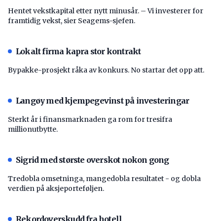
Hentet vekstkapital etter nytt minusår. – Vi investerer for
framtidig vekst, sier Seagems-sjefen.
Lokalt firma kapra stor kontrakt
Bypakke-prosjekt råka av konkurs. No startar det opp att.
Langøy med kjempegevinst på investeringar
Sterkt år i finansmarknaden ga rom for tresifra
millionutbytte.
Sigrid med største overskot nokon gong
Tredobla omsetninga, mangedobla resultatet - og dobla
verdien på aksjeporteføljen.
Rekordoverskudd fra hotell