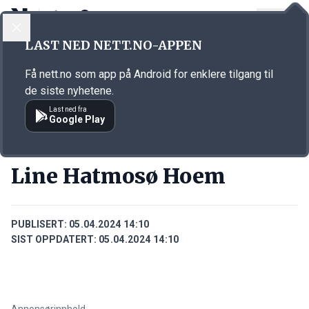
LOGG INN
MENY
Annonsørinnhold
LAST NED NETT.NO-APPEN
Link for annonse
Få nett.no som app på Android for enklere tilgang til
de siste nyhetene.
Last ned fra
Google Play
PERSONER
Line Hatmosø Hoem
PUBLISERT:
05.04.2024 14:10
SIST OPPDATERT:
05.04.2024 14:10
Annonsørinnhold