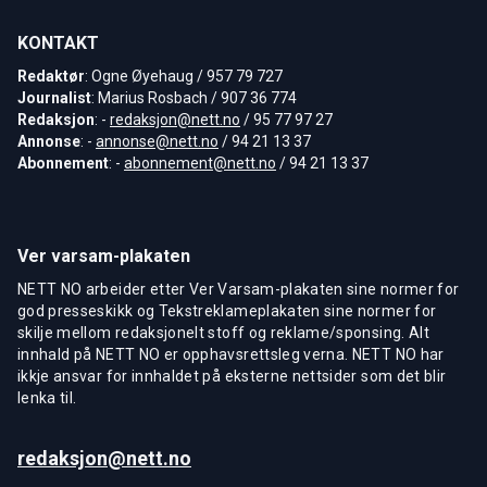
KONTAKT
Redaktør
: Ogne Øyehaug / 957 79 727
Journalist
: Marius Rosbach / 907 36 774
Redaksjon
: -
redaksjon@nett.no
/ 95 77 97 27
Annonse
: -
annonse@nett.no
/ 94 21 13 37
Abonnement
: -
abonnement@nett.no
/ 94 21 13 37
Ver varsam-plakaten
NETT NO arbeider etter Ver Varsam-plakaten sine normer for
god presseskikk og Tekstreklameplakaten sine normer for
skilje mellom redaksjonelt stoff og reklame/sponsing. Alt
innhald på NETT NO er opphavsrettsleg verna. NETT NO har
ikkje ansvar for innhaldet på eksterne nettsider som det blir
lenka til.
redaksjon@nett.no