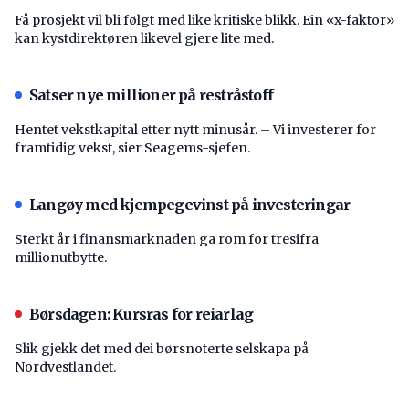
Få prosjekt vil bli følgt med like kritiske blikk. Ein «x-faktor»
kan kystdirektøren likevel gjere lite med.
Satser nye millioner på restråstoff
Hentet vekstkapital etter nytt minusår. – Vi investerer for
framtidig vekst, sier Seagems-sjefen.
Langøy med kjempegevinst på investeringar
Sterkt år i finansmarknaden ga rom for tresifra
millionutbytte.
Børsdagen: Kursras for reiarlag
Slik gjekk det med dei børsnoterte selskapa på
Nordvestlandet.