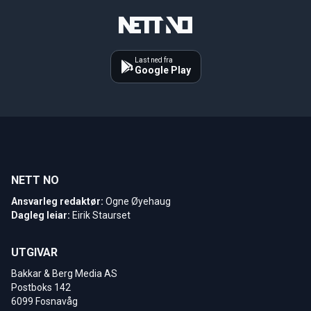
Last ned fra
Google Play
NETT NO
Ansvarleg redaktør:
Ogne Øyehaug
Dagleg leiar:
Eirik Staurset
UTGIVAR
Bakkar & Berg Media AS
Postboks 142
6099 Fosnavåg