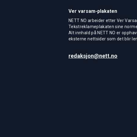
Ver varsam-plakaten
NETT NO arbeider etter Ver Varsa
Tekstreklameplakaten sine normer
Alt innhald på NETT NO er opphavs
eksterne nettsider som det blir len
redaksjon@nett.no