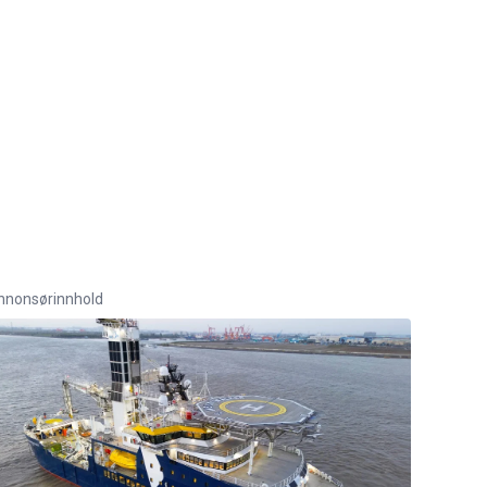
nnonsørinnhold