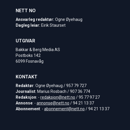
NETT NO
Ansvarleg redaktør:
Ogne Øyehaug
Dagleg leiar:
Eirik Staurset
UTGIVAR
Bakkar & Berg Media AS
Postboks 142
6099 Fosnavåg
KONTAKT
Redaktør
: Ogne Øyehaug / 957 79 727
Journalist
: Marius Rosbach / 907 36 774
Redaksjon
: -
redaksjon@nett.no
/ 95 77 97 27
Annonse
: -
annonse@nett.no
/ 94 21 13 37
Abonnement
: -
abonnement@nett.no
/ 94 21 13 37