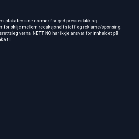
m-plakaten sine normer for god presseskikk og
 for skilje mellom redaksjonelt stoff og reklame/sponsing.
rettsleg verna. NETT NO har ikkje ansvar for innhaldet på
ka til.