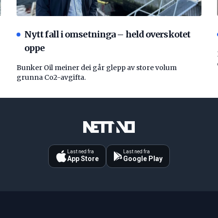
Nytt fall i omsetninga – held overskotet
oppe
Bunker Oil meiner dei går glepp av store volum
grunna Co2-avgifta.
Last ned fra
Last ned fra
App Store
Google Play