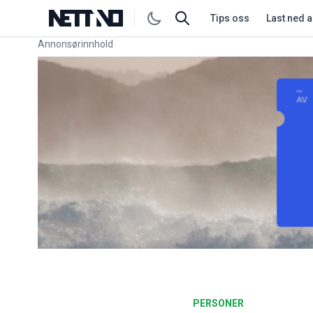
Tips oss
Last ned 
Annonsørinnhold
Link for annonse
PERSONER