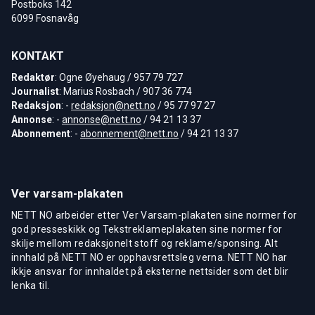
Postboks 142
6099 Fosnavåg
KONTAKT
Redaktør
: Ogne Øyehaug / 957 79 727
Journalist
: Marius Rosbach / 907 36 774
Redaksjon
: -
redaksjon@nett.no
/ 95 77 97 27
Annonse
: -
annonse@nett.no
/ 94 21 13 37
Abonnement
: -
abonnement@nett.no
/ 94 21 13 37
Ver varsam-plakaten
NETT NO arbeider etter Ver Varsam-plakaten sine normer for
god presseskikk og Tekstreklameplakaten sine normer for
skilje mellom redaksjonelt stoff og reklame/sponsing. Alt
innhald på NETT NO er opphavsrettsleg verna. NETT NO har
ikkje ansvar for innhaldet på eksterne nettsider som det blir
lenka til.