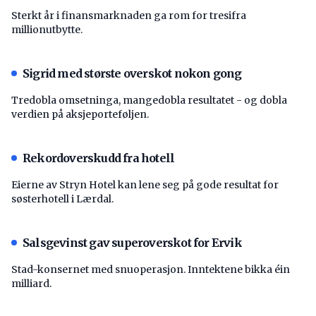
Sterkt år i finansmarknaden ga rom for tresifra
millionutbytte.
Sigrid med største overskot nokon gong
Tredobla omsetninga, mangedobla resultatet - og dobla
verdien på aksjeporteføljen.
Rekordoverskudd fra hotell
Eierne av Stryn Hotel kan lene seg på gode resultat for
søsterhotell i Lærdal.
Salsgevinst gav superoverskot for Ervik
Stad-konsernet med snuoperasjon. Inntektene bikka éin
milliard.