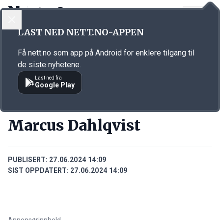
LOGG INN
MENY
Annonsørinnhold
LAST NED NETT.NO-APPEN
Link for annonse
Få nett.no som app på Android for enklere tilgang til
de siste nyhetene.
Last ned fra
Google Play
PERSONER
Marcus Dahlqvist
PUBLISERT:
27.06.2024 14:09
SIST OPPDATERT:
27.06.2024 14:09
Annonsørinnhold