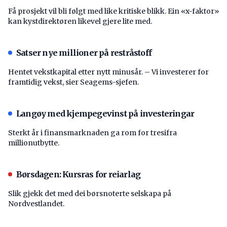
Få prosjekt vil bli følgt med like kritiske blikk. Ein «x-faktor»
kan kystdirektøren likevel gjere lite med.
Satser nye millioner på restråstoff
Hentet vekstkapital etter nytt minusår. – Vi investerer for
framtidig vekst, sier Seagems-sjefen.
Langøy med kjempegevinst på investeringar
Sterkt år i finansmarknaden ga rom for tresifra
millionutbytte.
Børsdagen: Kursras for reiarlag
Slik gjekk det med dei børsnoterte selskapa på
Nordvestlandet.