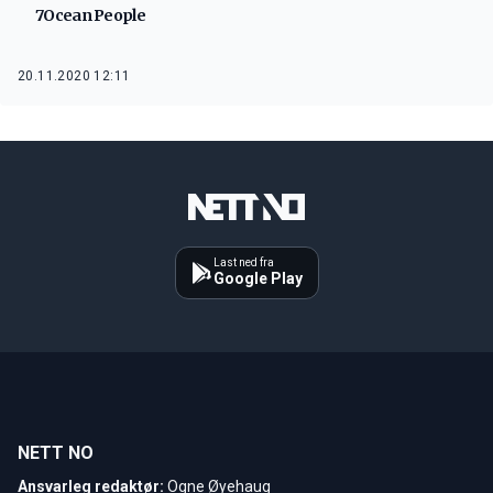
7Ocean People
20.11.2020 12:11
Last ned fra
Google Play
NETT NO
Ansvarleg redaktør:
Ogne Øyehaug