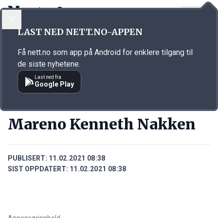
LOGG INN
MENY
Annonsørinnhold
LAST NED NETT.NO-APPEN
Link for annonse
Få nett.no som app på Android for enklere tilgang til
de siste nyhetene.
Last ned fra
Google Play
PERSONER
Mareno Kenneth Nakken
PUBLISERT:
11.02.2021 08:38
SIST OPPDATERT:
11.02.2021 08:38
Annonsørinnhold