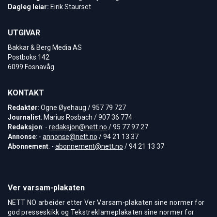
Dagleg leiar:
Eirik Staurset
UTGIVAR
Bakkar & Berg Media AS
Postboks 142
6099 Fosnavåg
KONTAKT
Redaktør
: Ogne Øyehaug / 957 79 727
Journalist
: Marius Rosbach / 907 36 774
Redaksjon
: -
redaksjon@nett.no
/ 95 77 97 27
Annonse
: -
annonse@nett.no
/ 94 21 13 37
Abonnement
: -
abonnement@nett.no
/ 94 21 13 37
Ver varsam-plakaten
NETT NO arbeider etter Ver Varsam-plakaten sine normer for
god presseskikk og Tekstreklameplakaten sine normer for