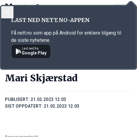
LOGG INN
MENY
Annonsørinnhold
LAST NED NETT.NO-APPEN
Link for annonse
Få nett.no som app på Android for enklere tilgang til
de siste nyhetene.
Last ned fra
Google Play
PERSONER
Mari Skjærstad
PUBLISERT:
21.02.2023 12:03
SIST OPPDATERT:
21.02.2023 12:03
Annonsørinnhold