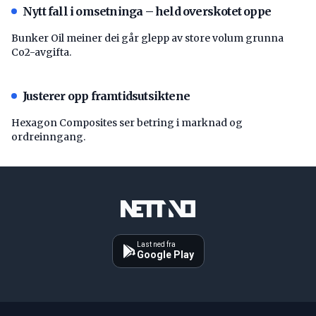
Nytt fall i omsetninga – held overskotet oppe
Bunker Oil meiner dei går glepp av store volum grunna
Co2-avgifta.
Justerer opp framtidsutsiktene
Hexagon Composites ser betring i marknad og
ordreinngang.
Last ned fra
Google Play