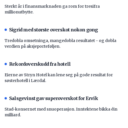
Sterkt år i finansmarknaden ga rom for tresifra
millionutbytte.
Sigrid med største overskot nokon gong
Tredobla omsetninga, mangedobla resultatet - og dobla
verdien på aksjeporteføljen.
Rekordoverskudd fra hotell
Eierne av Stryn Hotel kan lene seg på gode resultat for
søsterhotell i Lærdal.
Salsgevinst gav superoverskot for Ervik
Stad-konsernet med snuoperasjon. Inntektene bikka éin
milliard.