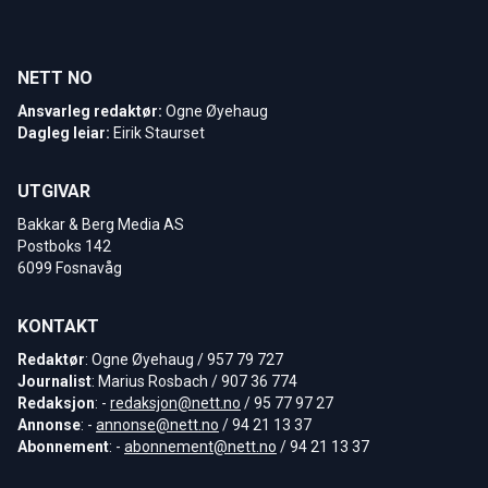
NETT NO
Ansvarleg redaktør:
Ogne Øyehaug
Dagleg leiar:
Eirik Staurset
UTGIVAR
Bakkar & Berg Media AS
Postboks 142
6099 Fosnavåg
KONTAKT
Redaktør
: Ogne Øyehaug / 957 79 727
Journalist
: Marius Rosbach / 907 36 774
Redaksjon
: -
redaksjon@nett.no
/ 95 77 97 27
Annonse
: -
annonse@nett.no
/ 94 21 13 37
Abonnement
: -
abonnement@nett.no
/ 94 21 13 37