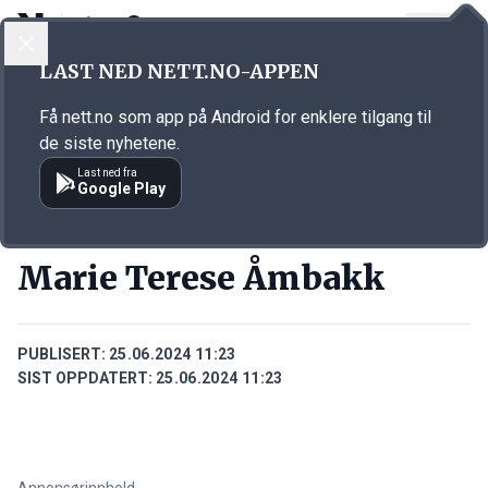
LOGG INN
MENY
Annonsørinnhold
LAST NED NETT.NO-APPEN
Link for annonse
Få nett.no som app på Android for enklere tilgang til
de siste nyhetene.
Last ned fra
Google Play
PERSONER
Marie Terese Åmbakk
PUBLISERT:
25.06.2024 11:23
SIST OPPDATERT:
25.06.2024 11:23
Annonsørinnhold