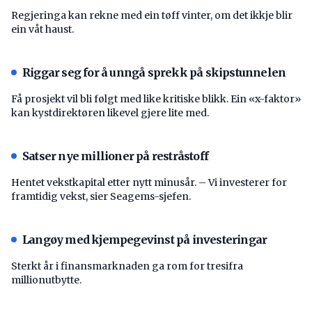
Regjeringa kan rekne med ein tøff vinter, om det ikkje blir
ein våt haust.
Riggar seg for å unngå sprekk på skipstunnelen
Få prosjekt vil bli følgt med like kritiske blikk. Ein «x-faktor»
kan kystdirektøren likevel gjere lite med.
Satser nye millioner på restråstoff
Hentet vekstkapital etter nytt minusår. – Vi investerer for
framtidig vekst, sier Seagems-sjefen.
Langøy med kjempegevinst på investeringar
Sterkt år i finansmarknaden ga rom for tresifra
millionutbytte.