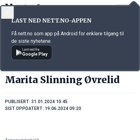
LOGG INN
MENY
Annonsørinnhold
LAST NED NETT.NO-APPEN
Link for annonse
Få nett.no som app på Android for enklere tilgang til
de siste nyhetene.
Last ned fra
Google Play
PERSONER
Marita Slinning Øvrelid
PUBLISERT:
31.01.2024 10:45
SIST OPPDATERT:
19.06.2024 09:20
Annonsørinnhold