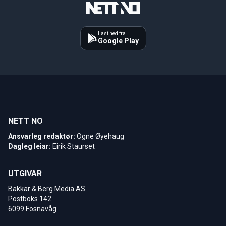
Last ned fra
Google Play
NETT NO
Ansvarleg redaktør:
Ogne Øyehaug
Dagleg leiar:
Eirik Staurset
UTGIVAR
Bakkar & Berg Media AS
Postboks 142
6099 Fosnavåg