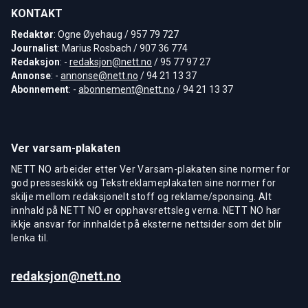
KONTAKT
Redaktør
: Ogne Øyehaug / 957 79 727
Journalist
: Marius Rosbach / 907 36 774
Redaksjon
: -
redaksjon@nett.no
/ 95 77 97 27
Annonse
: -
annonse@nett.no
/ 94 21 13 37
Abonnement
: -
abonnement@nett.no
/ 94 21 13 37
Ver varsam-plakaten
NETT NO arbeider etter Ver Varsam-plakaten sine normer for
god presseskikk og Tekstreklameplakaten sine normer for
skilje mellom redaksjonelt stoff og reklame/sponsing. Alt
innhald på NETT NO er opphavsrettsleg verna. NETT NO har
ikkje ansvar for innhaldet på eksterne nettsider som det blir
lenka til.
redaksjon@nett.no