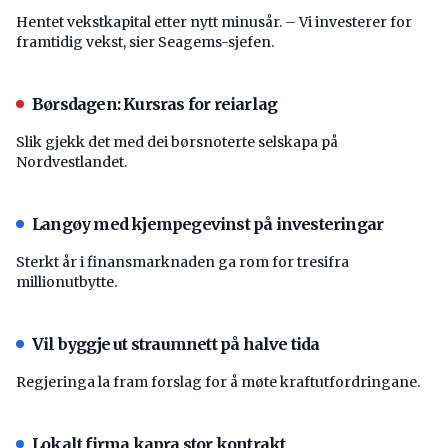
Hentet vekstkapital etter nytt minusår. – Vi investerer for
framtidig vekst, sier Seagems-sjefen.
Børsdagen: Kursras for reiarlag
Slik gjekk det med dei børsnoterte selskapa på
Nordvestlandet.
Langøy med kjempegevinst på investeringar
Sterkt år i finansmarknaden ga rom for tresifra
millionutbytte.
Vil byggje ut straumnett på halve tida
Regjeringa la fram forslag for å møte kraftutfordringane.
Lokalt firma kapra stor kontrakt