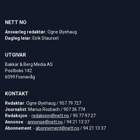
NETT NO
Ansvarleg redaktør:
Ogne Øyehaug
Dagleg leiar:
Eirik Staurset
UTGIVAR
Bakkar & Berg Media AS
Postboks 142
6099 Fosnavåg
KONTAKT
Redaktør
: Ogne Øyehaug / 957 79 727
Journalist
: Marius Rosbach / 907 36 774
Redaksjon
: -
redaksjon@nett.no
/ 95 77 97 27
Annonse
: -
annonse@nett.no
/ 94 21 13 37
Abonnement
: -
abonnement@nett.no
/ 94 21 13 37