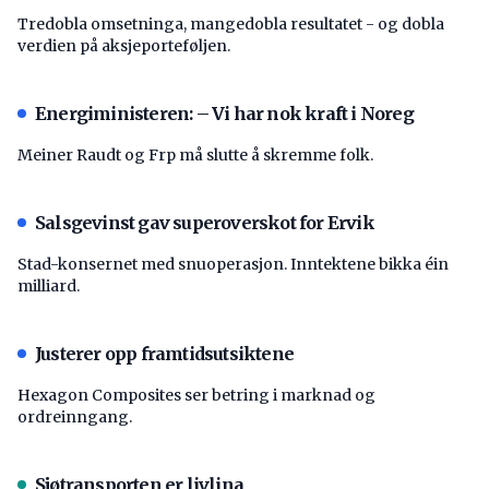
Tredobla omsetninga, mangedobla resultatet - og dobla
verdien på aksjeporteføljen.
Energiministeren: – Vi har nok kraft i Noreg
Meiner Raudt og Frp må slutte å skremme folk.
Salsgevinst gav superoverskot for Ervik
Stad-konsernet med snuoperasjon. Inntektene bikka éin
milliard.
Justerer opp framtidsutsiktene
Hexagon Composites ser betring i marknad og
ordreinngang.
Sjøtransporten er livlina