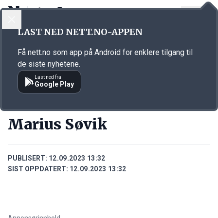
LOGG INN
MENY
Annonsørinnhold
LAST NED NETT.NO-APPEN
Link for annonse
Få nett.no som app på Android for enklere tilgang til
de siste nyhetene.
Last ned fra
Google Play
PERSONER
Marius Søvik
PUBLISERT:
12.09.2023 13:32
SIST OPPDATERT:
12.09.2023 13:32
Annonsørinnhold