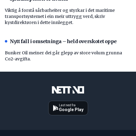
Viktig å forstå ­sårbarheiter og styrkar i det maritime
transport­systemet i ein meir uttrygg verd, skriv
kystdirektøren i dette innlegget.
Nytt fall i omsetninga – held overskotet oppe
Bunker Oil meiner dei går glepp av store volum grunna
Co2-avgifta.
Last ned fra
Google Play