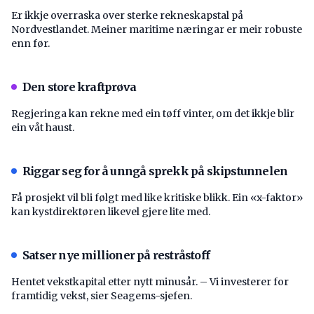
Er ikkje overraska over sterke rekneskapstal på
Nordvestlandet. Meiner maritime næringar er meir robuste
enn før.
Den store kraftprøva
Regjeringa kan rekne med ein tøff vinter, om det ikkje blir
ein våt haust.
Riggar seg for å unngå sprekk på skipstunnelen
Få prosjekt vil bli følgt med like kritiske blikk. Ein «x-faktor»
kan kystdirektøren likevel gjere lite med.
Satser nye millioner på restråstoff
Hentet vekstkapital etter nytt minusår. – Vi investerer for
framtidig vekst, sier Seagems-sjefen.