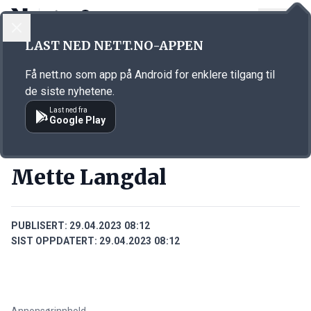
LOGG INN
MENY
Annonsørinnhold
LAST NED NETT.NO-APPEN
Link for annonse
Få nett.no som app på Android for enklere tilgang til
de siste nyhetene.
Last ned fra
Google Play
PERSONER
Mette Langdal
PUBLISERT:
29.04.2023 08:12
SIST OPPDATERT:
29.04.2023 08:12
Annonsørinnhold