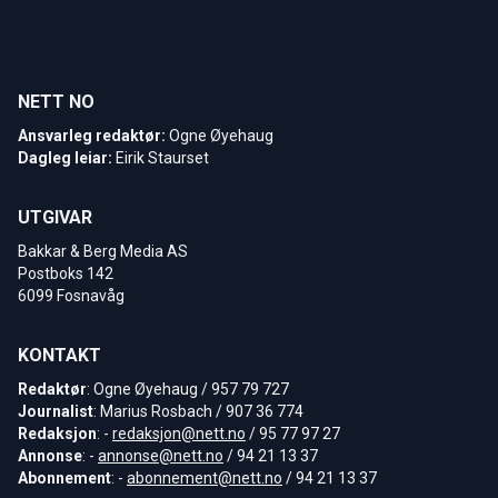
NETT NO
Ansvarleg redaktør:
Ogne Øyehaug
Dagleg leiar:
Eirik Staurset
UTGIVAR
Bakkar & Berg Media AS
Postboks 142
6099 Fosnavåg
KONTAKT
Redaktør
: Ogne Øyehaug / 957 79 727
Journalist
: Marius Rosbach / 907 36 774
Redaksjon
: -
redaksjon@nett.no
/ 95 77 97 27
Annonse
: -
annonse@nett.no
/ 94 21 13 37
Abonnement
: -
abonnement@nett.no
/ 94 21 13 37