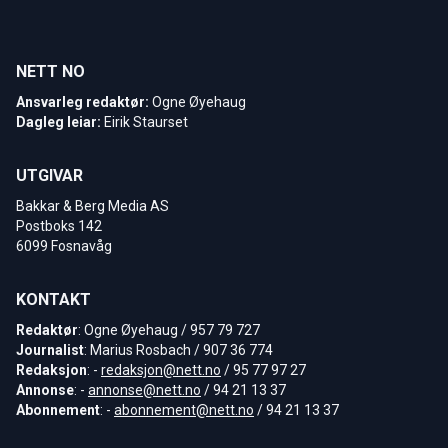
NETT NO
Ansvarleg redaktør:
Ogne Øyehaug
Dagleg leiar:
Eirik Staurset
UTGIVAR
Bakkar & Berg Media AS
Postboks 142
6099 Fosnavåg
KONTAKT
Redaktør
: Ogne Øyehaug / 957 79 727
Journalist
: Marius Rosbach / 907 36 774
Redaksjon
: -
redaksjon@nett.no
/ 95 77 97 27
Annonse
: -
annonse@nett.no
/ 94 21 13 37
Abonnement
: -
abonnement@nett.no
/ 94 21 13 37