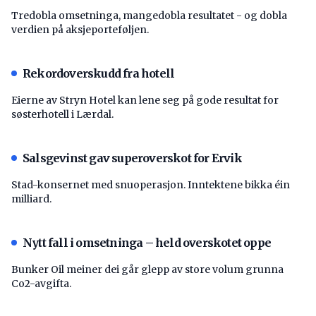
Tredobla omsetninga, mangedobla resultatet - og dobla
verdien på aksjeporteføljen.
Rekordoverskudd fra hotell
Eierne av Stryn Hotel kan lene seg på gode resultat for
søsterhotell i Lærdal.
Salsgevinst gav superoverskot for Ervik
Stad-konsernet med snuoperasjon. Inntektene bikka éin
milliard.
Nytt fall i omsetninga – held overskotet oppe
Bunker Oil meiner dei går glepp av store volum grunna
Co2-avgifta.