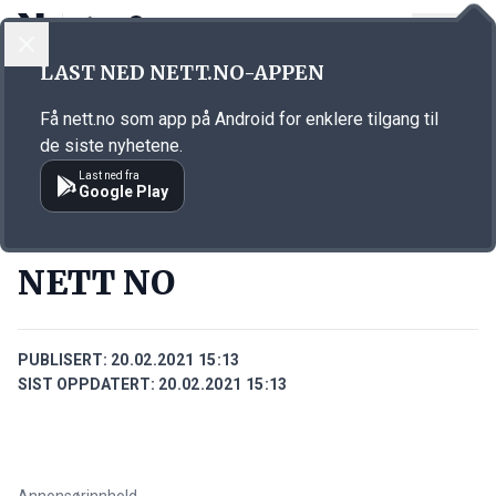
LOGG INN
MENY
Annonsørinnhold
LAST NED NETT.NO-APPEN
Link for annonse
Få nett.no som app på Android for enklere tilgang til
de siste nyhetene.
Last ned fra
Google Play
PERSONER
NETT NO
PUBLISERT:
20.02.2021 15:13
SIST OPPDATERT:
20.02.2021 15:13
Annonsørinnhold