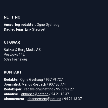
NETT NO
Ansvarleg redaktør:
Ogne Øyehaug
Dagleg leiar:
Eirik Staurset
UTGIVAR
Bakkar & Berg Media AS
Postboks 142
6099 Fosnavåg
KONTAKT
Redaktør
: Ogne Øyehaug / 957 79 727
Journalist
: Marius Rosbach / 907 36 774
Redaksjon
: -
redaksjon@nett.no
/ 95 77 97 27
Annonse
: -
annonse@nett.no
/ 94 21 13 37
Abonnement
: -
abonnement@nett.no
/ 94 21 13 37