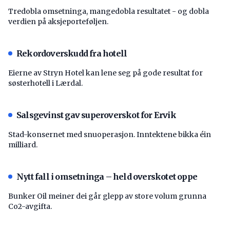
Tredobla omsetninga, mangedobla resultatet - og dobla
verdien på aksjeporteføljen.
Rekordoverskudd fra hotell
Eierne av Stryn Hotel kan lene seg på gode resultat for
søsterhotell i Lærdal.
Salsgevinst gav superoverskot for Ervik
Stad-konsernet med snuoperasjon. Inntektene bikka éin
milliard.
Nytt fall i omsetninga – held overskotet oppe
Bunker Oil meiner dei går glepp av store volum grunna
Co2-avgifta.