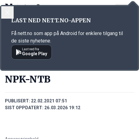
LOGG INN
MENY
Annonsørinnhold
LAST NED NETT.NO-APPEN
Link for annonse
Få nett.no som app på Android for enklere tilgang til
de siste nyhetene.
Last ned fra
Google Play
PERSONER
NPK-NTB
PUBLISERT:
22.02.2021 07:51
SIST OPPDATERT:
26.03.2026 19:12
Annonsørinnhold