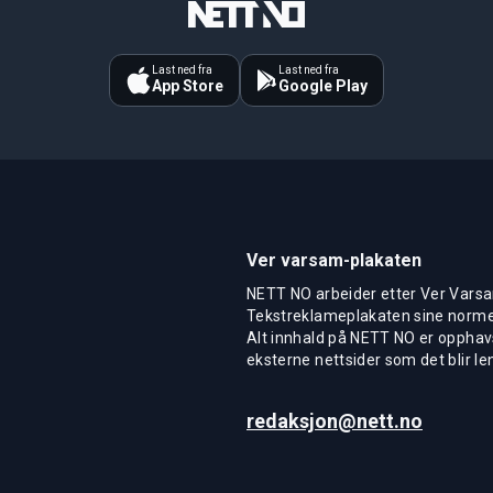
Last ned fra
Last ned fra
App Store
Google Play
Ver varsam-plakaten
NETT NO arbeider etter Ver Varsa
Tekstreklameplakaten sine normer
Alt innhald på NETT NO er opphavs
eksterne nettsider som det blir len
redaksjon@nett.no