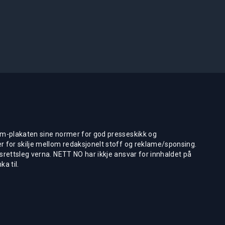
m-plakaten sine normer for god presseskikk og
 for skilje mellom redaksjonelt stoff og reklame/sponsing.
rettsleg verna. NETT NO har ikkje ansvar for innhaldet på
ka til.