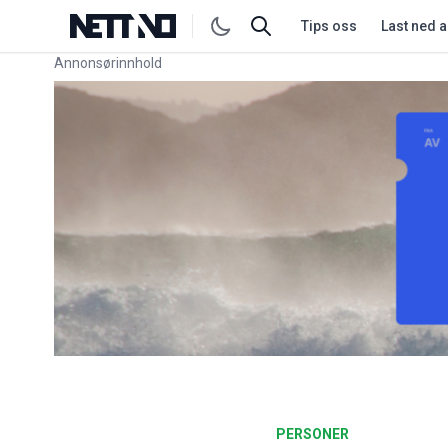
Tips oss
Last ned 
Annonsørinnhold
Link for annonse
PERSONER