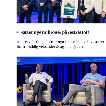
Satser nye millioner på restråstoff
Hentet vekstkapital etter nytt minusår. – Vi investerer
for framtidig vekst, sier Seagems-sjefen.