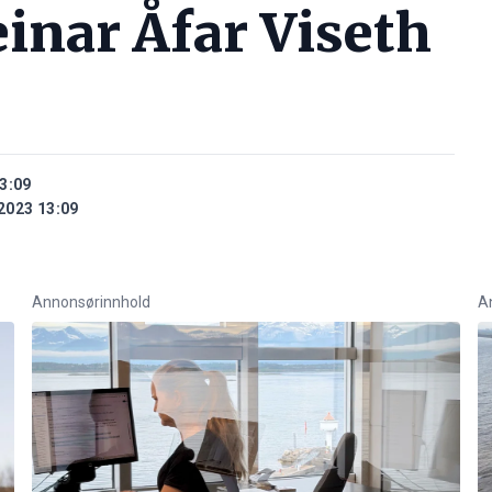
inar Åfar Viseth
3:09
2023 13:09
Annonsørinnhold
A