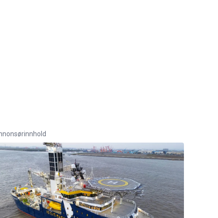
nnonsørinnhold