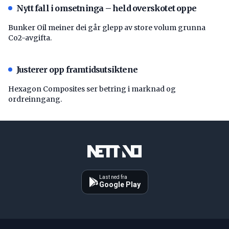
Nytt fall i omsetninga – held overskotet oppe
Bunker Oil meiner dei går glepp av store volum grunna
Co2-avgifta.
Justerer opp framtidsutsiktene
Hexagon Composites ser betring i marknad og
ordreinngang.
Last ned fra
Google Play