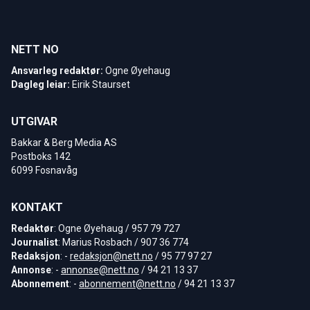
NETT NO
Ansvarleg redaktør:
Ogne Øyehaug
Dagleg leiar:
Eirik Staurset
UTGIVAR
Bakkar & Berg Media AS
Postboks 142
6099 Fosnavåg
KONTAKT
Redaktør
: Ogne Øyehaug / 957 79 727
Journalist
: Marius Rosbach / 907 36 774
Redaksjon
: -
redaksjon@nett.no
/ 95 77 97 27
Annonse
: -
annonse@nett.no
/ 94 21 13 37
Abonnement
: -
abonnement@nett.no
/ 94 21 13 37