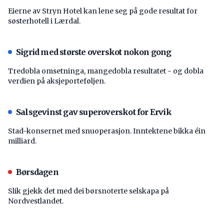
Eierne av Stryn Hotel kan lene seg på gode resultat for
søsterhotell i Lærdal.
Sigrid med største overskot nokon gong
Tredobla omsetninga, mangedobla resultatet - og dobla
verdien på aksjeporteføljen.
Salsgevinst gav superoverskot for Ervik
Stad-konsernet med snuoperasjon. Inntektene bikka éin
milliard.
Børsdagen
Slik gjekk det med dei børsnoterte selskapa på
Nordvestlandet.