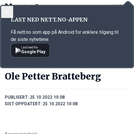
LOGG INN
MENY
Annonsørinnhold
LAST NED NETT.NO-APPEN
Link for annonse
Få nett.no som app på Android for enklere tilgang til
de siste nyhetene.
Last ned fra
Google Play
PERSONER
Ole Petter Bratteberg
PUBLISERT:
25.10.2022 10:08
SIST OPPDATERT:
25.10.2022 10:08
Annonsørinnhold