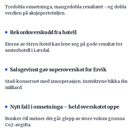
Tredobla omsetninga, mangedobla resultatet - og dobla
verdien på aksjeporteføljen.
Rekordoverskudd fra hotell
Eierne av Stryn Hotel kan lene seg på gode resultat for
søsterhotell i Lærdal.
Salsgevinst gav superoverskot for Ervik
Stad-konsernet med snuoperasjon. Inntektene bikka éin
milliard.
Nytt fall i omsetninga – held overskotet oppe
Bunker Oil meiner dei går glepp av store volum grunna
Co2-avgifta.