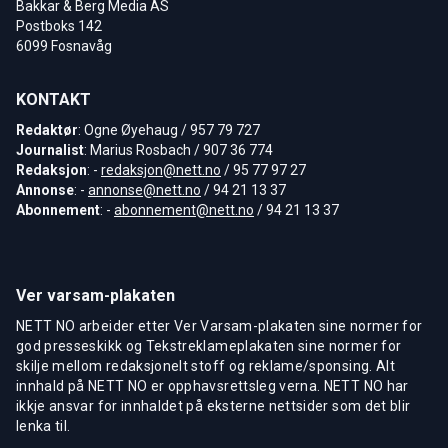
Bakkar & Berg Media AS
Postboks 142
6099 Fosnavåg
KONTAKT
Redaktør
: Ogne Øyehaug / 957 79 727
Journalist
: Marius Rosbach / 907 36 774
Redaksjon
: -
redaksjon@nett.no
/ 95 77 97 27
Annonse
: -
annonse@nett.no
/ 94 21 13 37
Abonnement
: -
abonnement@nett.no
/ 94 21 13 37
Ver varsam-plakaten
NETT NO arbeider etter Ver Varsam-plakaten sine normer for
god presseskikk og Tekstreklameplakaten sine normer for
skilje mellom redaksjonelt stoff og reklame/sponsing. Alt
innhald på NETT NO er opphavsrettsleg verna. NETT NO har
ikkje ansvar for innhaldet på eksterne nettsider som det blir
lenka til.