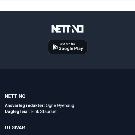
Last ned fra
Google Play
NETT NO
Ansvarleg redaktør:
Ogne Øyehaug
Dagleg leiar:
Eirik Staurset
UTGIVAR