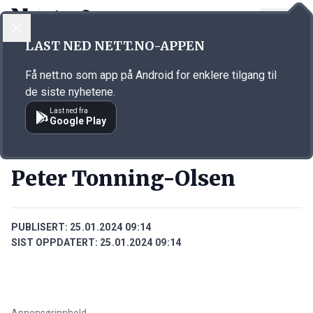
LOGG INN
MENY
Annonsørinnhold
LAST NED NETT.NO-APPEN
Link for annonse
Få nett.no som app på Android for enklere tilgang til
de siste nyhetene.
Last ned fra
Google Play
PERSONER
Peter Tonning-Olsen
PUBLISERT:
25.01.2024 09:14
SIST OPPDATERT:
25.01.2024 09:14
Annonsørinnhold