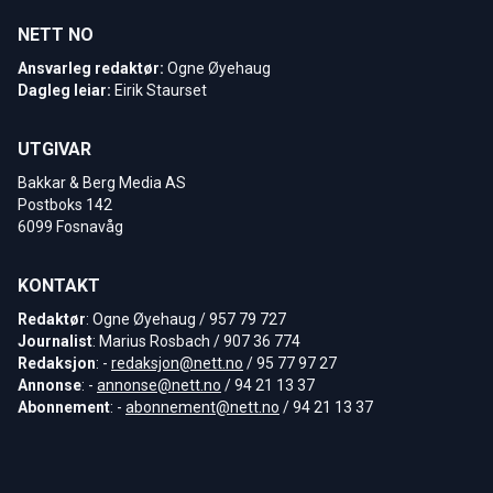
NETT NO
Ansvarleg redaktør:
Ogne Øyehaug
Dagleg leiar:
Eirik Staurset
UTGIVAR
Bakkar & Berg Media AS
Postboks 142
6099 Fosnavåg
KONTAKT
Redaktør
: Ogne Øyehaug / 957 79 727
Journalist
: Marius Rosbach / 907 36 774
Redaksjon
: -
redaksjon@nett.no
/ 95 77 97 27
Annonse
: -
annonse@nett.no
/ 94 21 13 37
Abonnement
: -
abonnement@nett.no
/ 94 21 13 37