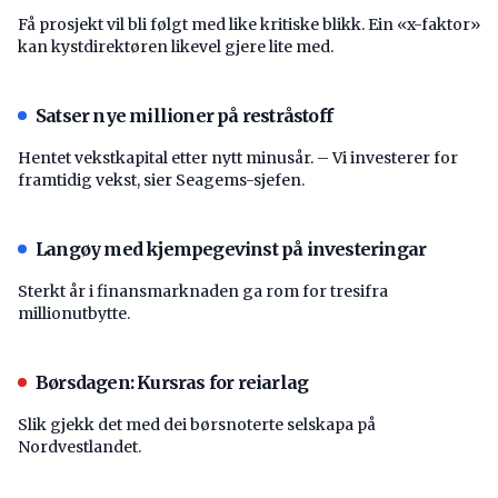
Få prosjekt vil bli følgt med like kritiske blikk. Ein «x-faktor»
kan kystdirektøren likevel gjere lite med.
Satser nye millioner på restråstoff
Hentet vekstkapital etter nytt minusår. – Vi investerer for
framtidig vekst, sier Seagems-sjefen.
Langøy med kjempegevinst på investeringar
Sterkt år i finansmarknaden ga rom for tresifra
millionutbytte.
Børsdagen: Kursras for reiarlag
Slik gjekk det med dei børsnoterte selskapa på
Nordvestlandet.