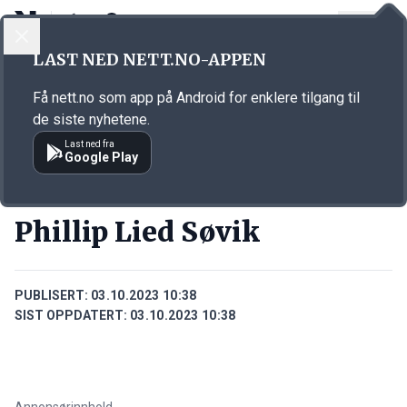
LOGG INN
MENY
Annonsørinnhold
LAST NED NETT.NO-APPEN
Link for annonse
Få nett.no som app på Android for enklere tilgang til
de siste nyhetene.
Last ned fra
Google Play
PERSONER
Phillip Lied Søvik
PUBLISERT:
03.10.2023 10:38
SIST OPPDATERT:
03.10.2023 10:38
Annonsørinnhold