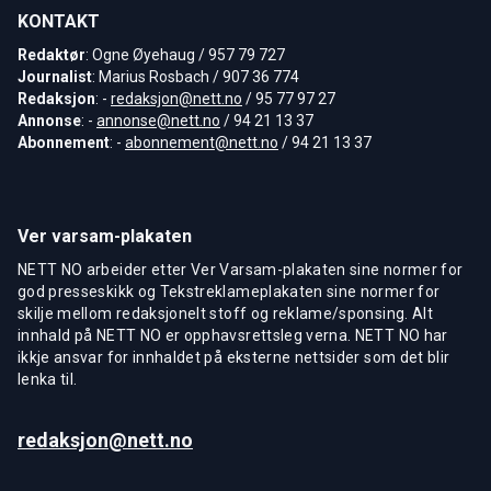
KONTAKT
Redaktør
: Ogne Øyehaug / 957 79 727
Journalist
: Marius Rosbach / 907 36 774
Redaksjon
: -
redaksjon@nett.no
/ 95 77 97 27
Annonse
: -
annonse@nett.no
/ 94 21 13 37
Abonnement
: -
abonnement@nett.no
/ 94 21 13 37
Ver varsam-plakaten
NETT NO arbeider etter Ver Varsam-plakaten sine normer for
god presseskikk og Tekstreklameplakaten sine normer for
skilje mellom redaksjonelt stoff og reklame/sponsing. Alt
innhald på NETT NO er opphavsrettsleg verna. NETT NO har
ikkje ansvar for innhaldet på eksterne nettsider som det blir
lenka til.
redaksjon@nett.no