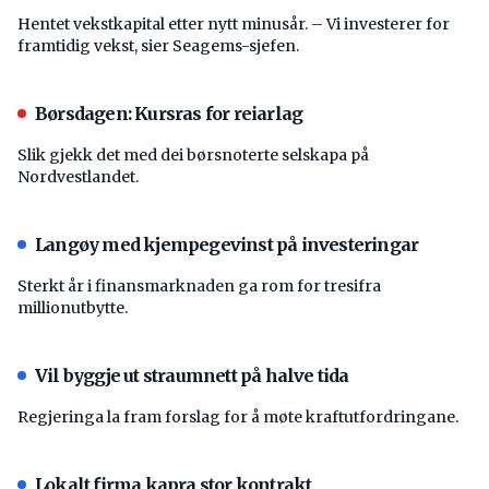
Hentet vekstkapital etter nytt minusår. – Vi investerer for
framtidig vekst, sier Seagems-sjefen.
Børsdagen: Kursras for reiarlag
Slik gjekk det med dei børsnoterte selskapa på
Nordvestlandet.
Langøy med kjempegevinst på investeringar
Sterkt år i finansmarknaden ga rom for tresifra
millionutbytte.
Vil byggje ut straumnett på halve tida
Regjeringa la fram forslag for å møte kraftutfordringane.
Lokalt firma kapra stor kontrakt