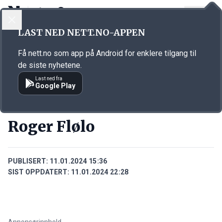
LOGG INN
MENY
Annonsørinnhold
LAST NED NETT.NO-APPEN
Link for annonse
Få nett.no som app på Android for enklere tilgang til
de siste nyhetene.
Last ned fra
Google Play
PERSONER
Roger Flølo
PUBLISERT:
11.01.2024 15:36
SIST OPPDATERT:
11.01.2024 22:28
Annonsørinnhold