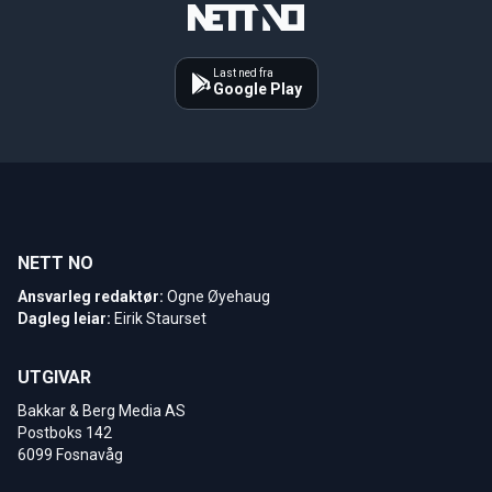
Last ned fra
Google Play
NETT NO
Ansvarleg redaktør:
Ogne Øyehaug
Dagleg leiar:
Eirik Staurset
UTGIVAR
Bakkar & Berg Media AS
Postboks 142
6099 Fosnavåg