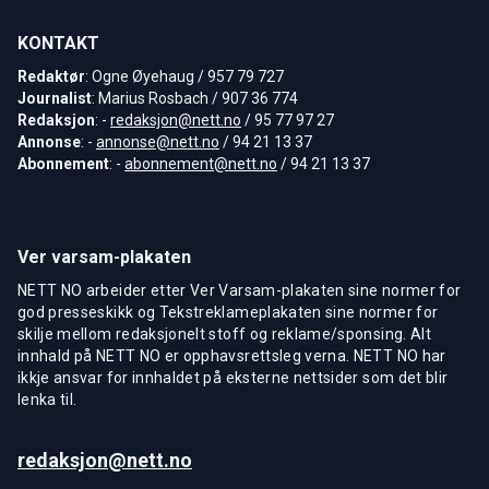
KONTAKT
Redaktør
: Ogne Øyehaug / 957 79 727
Journalist
: Marius Rosbach / 907 36 774
Redaksjon
: -
redaksjon@nett.no
/ 95 77 97 27
Annonse
: -
annonse@nett.no
/ 94 21 13 37
Abonnement
: -
abonnement@nett.no
/ 94 21 13 37
Ver varsam-plakaten
NETT NO arbeider etter Ver Varsam-plakaten sine normer for
god presseskikk og Tekstreklameplakaten sine normer for
skilje mellom redaksjonelt stoff og reklame/sponsing. Alt
innhald på NETT NO er opphavsrettsleg verna. NETT NO har
ikkje ansvar for innhaldet på eksterne nettsider som det blir
lenka til.
redaksjon@nett.no