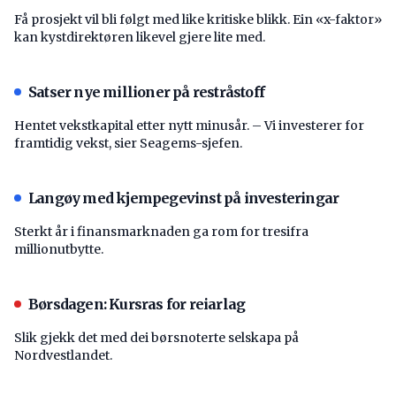
Få prosjekt vil bli følgt med like kritiske blikk. Ein «x-faktor»
kan kystdirektøren likevel gjere lite med.
Satser nye millioner på restråstoff
Hentet vekstkapital etter nytt minusår. – Vi investerer for
framtidig vekst, sier Seagems-sjefen.
Langøy med kjempegevinst på investeringar
Sterkt år i finansmarknaden ga rom for tresifra
millionutbytte.
Børsdagen: Kursras for reiarlag
Slik gjekk det med dei børsnoterte selskapa på
Nordvestlandet.