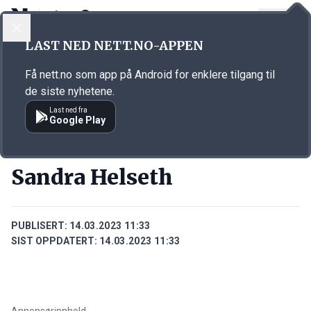
LOGG INN
MENY
Annonsørinnhold
LAST NED NETT.NO-APPEN
Link for annonse
Få nett.no som app på Android for enklere tilgang til
de siste nyhetene.
Last ned fra
Google Play
PERSONER
Sandra Helseth
PUBLISERT:
14.03.2023 11:33
SIST OPPDATERT:
14.03.2023 11:33
Annonsørinnhold