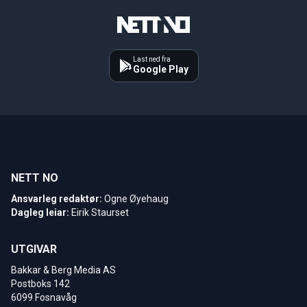
Last ned fra
Google Play
NETT NO
Ansvarleg redaktør:
Ogne Øyehaug
Dagleg leiar:
Eirik Staurset
UTGIVAR
Bakkar & Berg Media AS
Postboks 142
6099 Fosnavåg