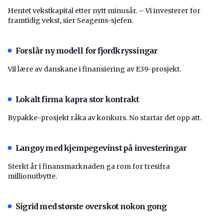
Hentet vekstkapital etter nytt minusår. – Vi investerer for
framtidig vekst, sier Seagems-sjefen.
Forslår ny modell for fjordkryssingar
Vil lære av danskane i finansiering av E39-prosjekt.
Lokalt firma kapra stor kontrakt
Bypakke-prosjekt råka av konkurs. No startar det opp att.
Langøy med kjempegevinst på investeringar
Sterkt år i finansmarknaden ga rom for tresifra
millionutbytte.
Sigrid med største overskot nokon gong