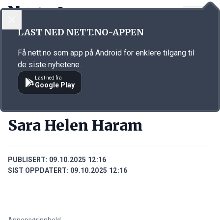
LOGG INN
MENY
Annonsørinnhold
LAST NED NETT.NO-APPEN
Link for annonse
Få nett.no som app på Android for enklere tilgang til
de siste nyhetene.
Last ned fra
Google Play
PERSONER
Sara Helen Haram
PUBLISERT:
09.10.2025 12:16
SIST OPPDATERT:
09.10.2025 12:16
Annonsørinnhold