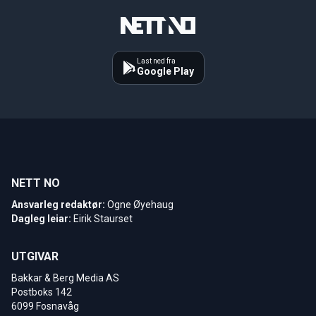
Last ned fra
Google Play
NETT NO
Ansvarleg redaktør:
Ogne Øyehaug
Dagleg leiar:
Eirik Staurset
UTGIVAR
Bakkar & Berg Media AS
Postboks 142
6099 Fosnavåg