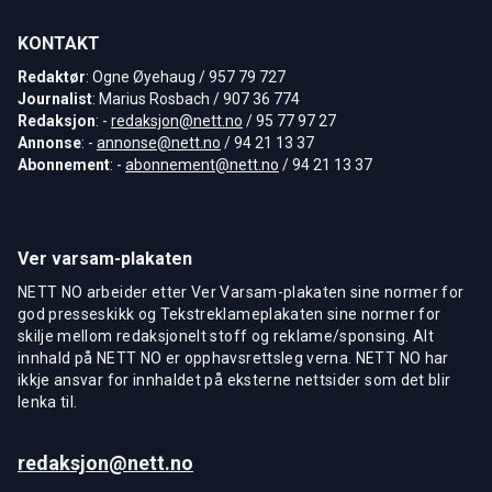
KONTAKT
Redaktør
: Ogne Øyehaug / 957 79 727
Journalist
: Marius Rosbach / 907 36 774
Redaksjon
: -
redaksjon@nett.no
/ 95 77 97 27
Annonse
: -
annonse@nett.no
/ 94 21 13 37
Abonnement
: -
abonnement@nett.no
/ 94 21 13 37
Ver varsam-plakaten
NETT NO arbeider etter Ver Varsam-plakaten sine normer for
god presseskikk og Tekstreklameplakaten sine normer for
skilje mellom redaksjonelt stoff og reklame/sponsing. Alt
innhald på NETT NO er opphavsrettsleg verna. NETT NO har
ikkje ansvar for innhaldet på eksterne nettsider som det blir
lenka til.
redaksjon@nett.no