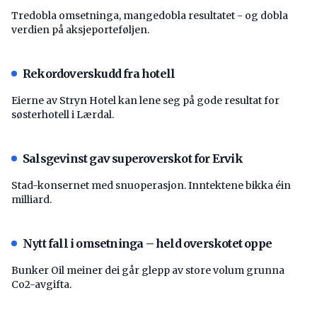
Tredobla omsetninga, mangedobla resultatet - og dobla
verdien på aksjeporteføljen.
Rekordoverskudd fra hotell
Eierne av Stryn Hotel kan lene seg på gode resultat for
søsterhotell i Lærdal.
Salsgevinst gav superoverskot for Ervik
Stad-konsernet med snuoperasjon. Inntektene bikka éin
milliard.
Nytt fall i omsetninga – held overskotet oppe
Bunker Oil meiner dei går glepp av store volum grunna
Co2-avgifta.