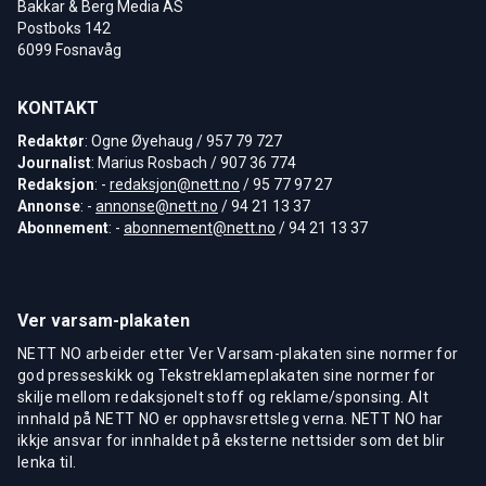
Bakkar & Berg Media AS
Postboks 142
6099 Fosnavåg
KONTAKT
Redaktør
: Ogne Øyehaug / 957 79 727
Journalist
: Marius Rosbach / 907 36 774
Redaksjon
: -
redaksjon@nett.no
/ 95 77 97 27
Annonse
: -
annonse@nett.no
/ 94 21 13 37
Abonnement
: -
abonnement@nett.no
/ 94 21 13 37
Ver varsam-plakaten
NETT NO arbeider etter Ver Varsam-plakaten sine normer for
god presseskikk og Tekstreklameplakaten sine normer for
skilje mellom redaksjonelt stoff og reklame/sponsing. Alt
innhald på NETT NO er opphavsrettsleg verna. NETT NO har
ikkje ansvar for innhaldet på eksterne nettsider som det blir
lenka til.