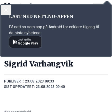
LOGG INN
MENY
Annonsørinnhold
LAST NED NETT.NO-APPEN
Link for annonse
Få nett.no som app på Android for enklere tilgang til
de siste nyhetene.
Last ned fra
Google Play
PERSONER
Sigrid Varhaugvik
PUBLISERT:
23.08.2023 09:33
SIST OPPDATERT:
23.08.2023 09:40
Annonsørinnhold