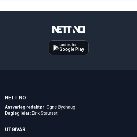
Last ned fra
Google Play
NETT NO
Ansvarleg redaktør:
Ogne Øyehaug
Dagleg leiar:
Eirik Staurset
UTGIVAR