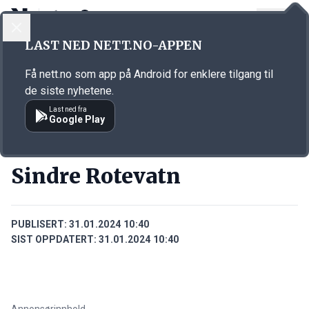
LOGG INN
MENY
Annonsørinnhold
LAST NED NETT.NO-APPEN
Link for annonse
Få nett.no som app på Android for enklere tilgang til
de siste nyhetene.
Last ned fra
Google Play
PERSONER
Sindre Rotevatn
PUBLISERT:
31.01.2024 10:40
SIST OPPDATERT:
31.01.2024 10:40
Annonsørinnhold