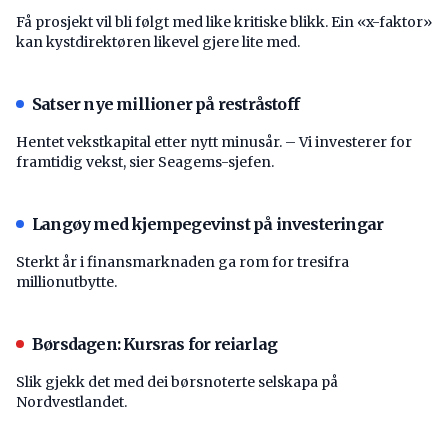
Få prosjekt vil bli følgt med like kritiske blikk. Ein «x-faktor»
kan kystdirektøren likevel gjere lite med.
Satser nye millioner på restråstoff
Hentet vekstkapital etter nytt minusår. – Vi investerer for
framtidig vekst, sier Seagems-sjefen.
Langøy med kjempegevinst på investeringar
Sterkt år i finansmarknaden ga rom for tresifra
millionutbytte.
Børsdagen: Kursras for reiarlag
Slik gjekk det med dei børsnoterte selskapa på
Nordvestlandet.