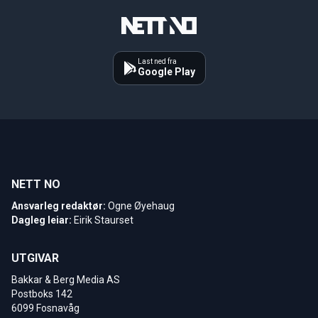
Last ned fra
Google Play
NETT NO
Ansvarleg redaktør:
Ogne Øyehaug
Dagleg leiar:
Eirik Staurset
UTGIVAR
Bakkar & Berg Media AS
Postboks 142
6099 Fosnavåg