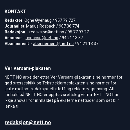
KONTAKT
Redaktør
: Ogne Øyehaug / 957 79 727
Journalist
: Marius Rosbach / 907 36 774
Redaksjon
: -
redaksjon@nett.no
/ 95 77 97 27
Annonse
: -
annonse@nett.no
/ 94 21 13 37
Abonnement
: -
abonnement@nett.no
/ 94 21 13 37
Ver varsam-plakaten
NETT NO arbeider etter Ver Varsam-plakaten sine normer for
god presseskikk og Tekstreklameplakaten sine normer for
skilje mellom redaksjonelt stoff og reklame/sponsing. Alt
innhald på NETT NO er opphavsrettsleg verna. NETT NO har
ikkje ansvar for innhaldet på eksterne nettsider som det blir
lenka til.
redaksjon@nett.no