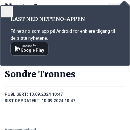
LOGG INN
MENY
Annonsørinnhold
LAST NED NETT.NO-APPEN
Link for annonse
Få nett.no som app på Android for enklere tilgang til
de siste nyhetene.
Last ned fra
Google Play
PERSONER
Sondre Trønnes
PUBLISERT:
10.09.2024 10:47
SIST OPPDATERT:
10.09.2024 10:47
Annonsørinnhold