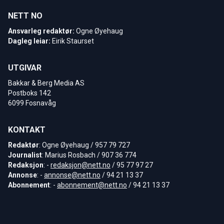
NETT NO
Ansvarleg redaktør:
Ogne Øyehaug
Dagleg leiar:
Eirik Staurset
UTGIVAR
Bakkar & Berg Media AS
Postboks 142
6099 Fosnavåg
KONTAKT
Redaktør
: Ogne Øyehaug / 957 79 727
Journalist
: Marius Rosbach / 907 36 774
Redaksjon
: -
redaksjon@nett.no
/ 95 77 97 27
Annonse
: -
annonse@nett.no
/ 94 21 13 37
Abonnement
: -
abonnement@nett.no
/ 94 21 13 37