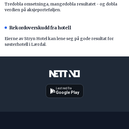
Tredobla omsetninga, mangedobla resultatet - og dobla
verdien på aksjeporteføljen.
Rekordoverskudd fra hotell
Eierne av Stryn Hotel kan lene seg på gode resultat for
søsterhotell i Lærdal.
Last ned fra
Google Play