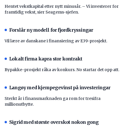
Hentet vekstkapital etter nytt minusår. – Vi investerer for
framtidig vekst, sier Seagems-sjefen.
Forslår ny modell for fjordkryssingar
Vil lære av danskane i finansiering av E39-prosjekt.
Lokalt firma kapra stor kontrakt
Bypakke-prosjekt råka av konkurs. No startar det opp att.
Langøy med kjempegevinst på investeringar
Sterkt år i finansmarknaden ga rom for tresifra
millionutbytte.
Sigrid med største overskot nokon gong