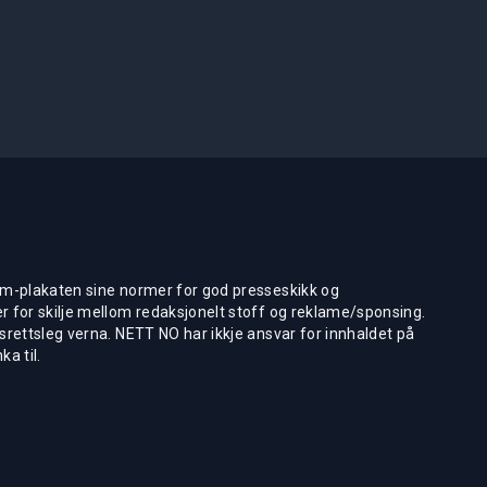
m-plakaten sine normer for god presseskikk og
 for skilje mellom redaksjonelt stoff og reklame/sponsing.
rettsleg verna. NETT NO har ikkje ansvar for innhaldet på
ka til.