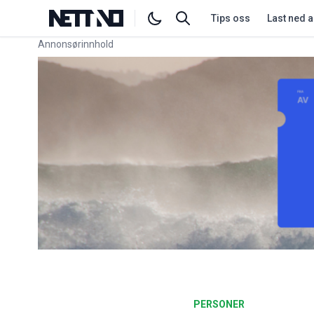
Tips oss
Last ned 
Annonsørinnhold
Link for annonse
PERSONER