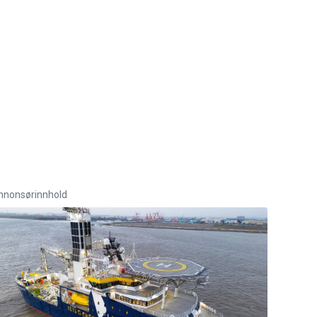
nnonsørinnhold