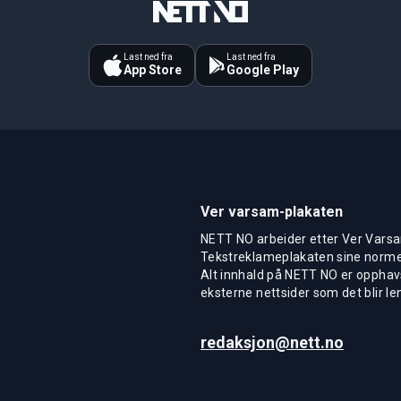
Last ned fra
Last ned fra
App Store
Google Play
Ver varsam-plakaten
NETT NO arbeider etter Ver Varsa
Tekstreklameplakaten sine normer
Alt innhald på NETT NO er opphavs
eksterne nettsider som det blir len
redaksjon@nett.no