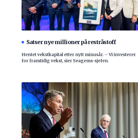
Satser nye millioner på restråstoff
Hentet vekstkapital etter nytt minusår. – Vi investerer
for framtidig vekst, sier Seagems-sjefen.