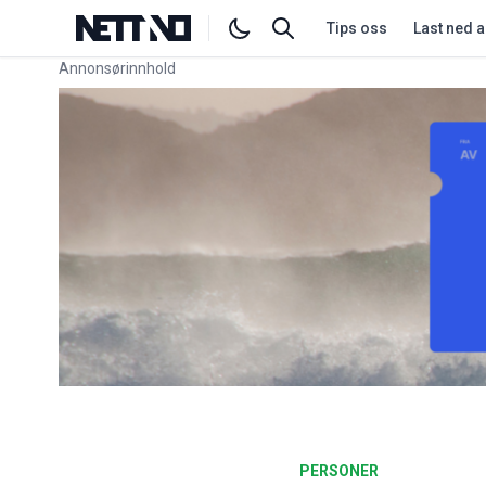
Tips oss
Last ned 
Annonsørinnhold
Link for annonse
PERSONER