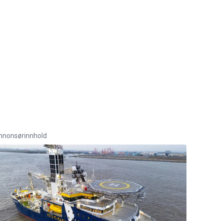
nnonsørinnhold