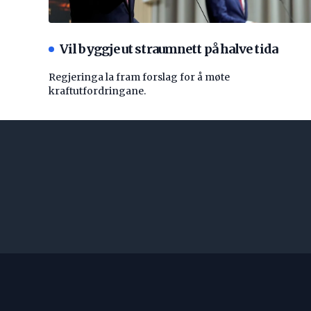
Vil byggje ut straumnett på halve tida
Regjeringa la fram forslag for å møte
kraftutfordringane.