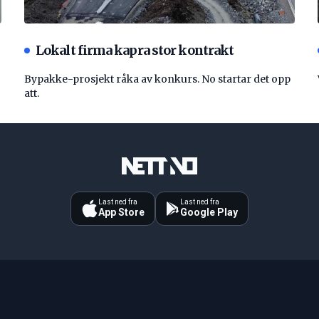
Lokalt firma kapra stor kontrakt
Bypakke-prosjekt råka av konkurs. No startar det opp
att.
Last ned fra
Last ned fra
App Store
Google Play