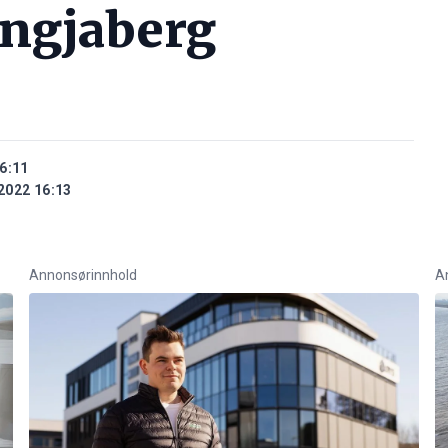
Engjaberg
6:11
2022 16:13
Annonsørinnhold
A