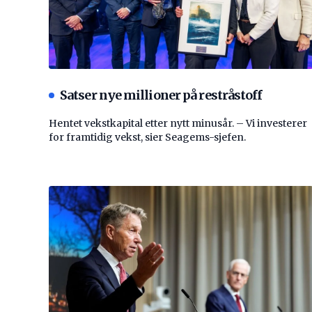
Satser nye millioner på restråstoff
Hentet vekstkapital etter nytt minusår. – Vi investerer
for framtidig vekst, sier Seagems-sjefen.