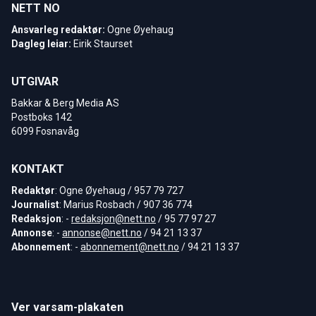
NETT NO
Ansvarleg redaktør:
Ogne Øyehaug
Dagleg leiar:
Eirik Staurset
UTGIVAR
Bakkar & Berg Media AS
Postboks 142
6099 Fosnavåg
KONTAKT
Redaktør
: Ogne Øyehaug / 957 79 727
Journalist
: Marius Rosbach / 907 36 774
Redaksjon
: -
redaksjon@nett.no
/ 95 77 97 27
Annonse
: -
annonse@nett.no
/ 94 21 13 37
Abonnement
: -
abonnement@nett.no
/ 94 21 13 37
Ver varsam-plakaten