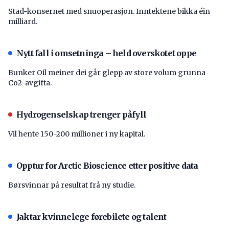
Stad-konsernet med snuoperasjon. Inntektene bikka éin
milliard.
Nytt fall i omsetninga – held overskotet oppe
Bunker Oil meiner dei går glepp av store volum grunna
Co2-avgifta.
Hydrogenselskap trenger påfyll
Vil hente 150-200 millioner i ny kapital.
Opptur for Arctic Bioscience etter positive data
Børsvinnar på resultat frå ny studie.
Jaktar kvinnelege førebilete og talent