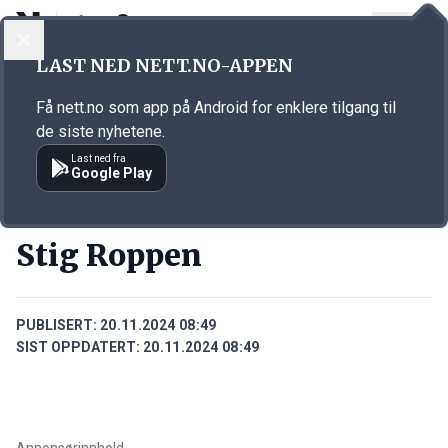
LOGG INN
MENY
Annonsørinnhold
LAST NED NETT.NO-APPEN
Link for annonse
Få nett.no som app på Android for enklere tilgang til
de siste nyhetene.
Last ned fra
Google Play
PERSONER
Stig Roppen
PUBLISERT:
20.11.2024 08:49
SIST OPPDATERT:
20.11.2024 08:49
Annonsørinnhold