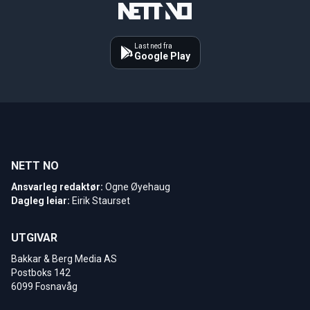
Last ned fra
Google Play
NETT NO
Ansvarleg redaktør:
Ogne Øyehaug
Dagleg leiar:
Eirik Staurset
UTGIVAR
Bakkar & Berg Media AS
Postboks 142
6099 Fosnavåg