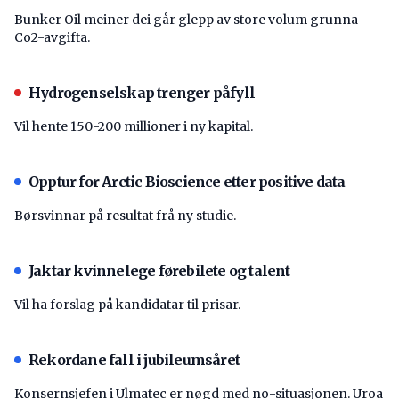
Bunker Oil meiner dei går glepp av store volum grunna
Co2-avgifta.
Hydrogenselskap trenger påfyll
Vil hente 150-200 millioner i ny kapital.
Opptur for Arctic Bioscience etter positive data
Børsvinnar på resultat frå ny studie.
Jaktar kvinnelege førebilete og talent
Vil ha forslag på kandidatar til prisar.
Rekordane fall i jubileumsåret
Konsernsjefen i Ulmatec er nøgd med no-situasjonen. Uroa