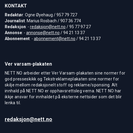
KONTAKT
Redaktør
: Ogne Øyehaug / 957 79 727
Journalist
: Marius Rosbach / 907 36 774
Redaksjon
: -
redaksjon@nett.no
/ 95 77 97 27
Annonse
: -
annonse@nett.no
/ 94 21 13 37
Abonnement
: -
abonnement@nett.no
/ 94 21 13 37
Ver varsam-plakaten
NETT NO arbeider etter Ver Varsam-plakaten sine normer for
god presseskikk og Tekstreklameplakaten sine normer for
skilje mellom redaksjonelt stoff og reklame/sponsing. Alt
innhald på NETT NO er opphavsrettsleg verna. NETT NO har
ikkje ansvar for innhaldet på eksterne nettsider som det blir
lenka til.
redaksjon@nett.no