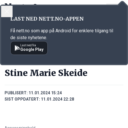
LOGG INN
MENY
Annonsørinnhold
LAST NED NETT.NO-APPEN
Link for annonse
Få nett.no som app på Android for enklere tilgang til
de siste nyhetene.
Last ned fra
Google Play
PERSONER
Stine Marie Skeide
PUBLISERT:
11.01.2024 15:24
SIST OPPDATERT:
11.01.2024 22:28
Annonsørinnhold