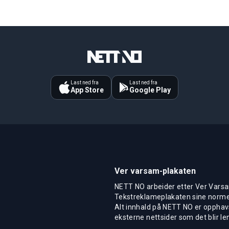
Last ned fra
Last ned fra
App Store
Google Play
Ver varsam-plakaten
NETT NO arbeider etter Ver Varsa
Tekstreklameplakaten sine normer
Alt innhald på NETT NO er opphavs
eksterne nettsider som det blir len