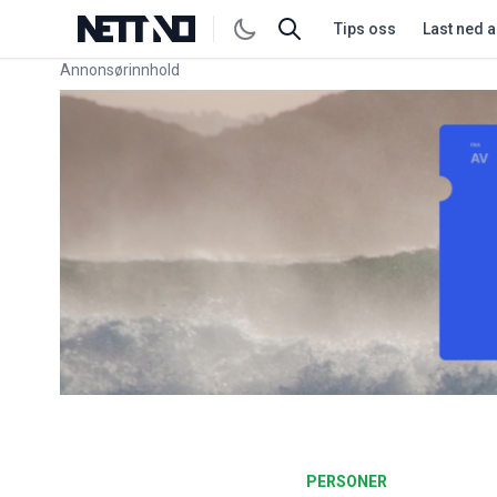
Tips oss
Last ned 
Annonsørinnhold
Link for annonse
PERSONER