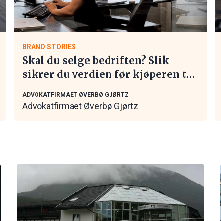
BRAND STORIES
Skal du selge bedriften? Slik
sikrer du verdien før kjøperen tar
kontakt
ADVOKATFIRMAET ØVERBØ GJØRTZ
Advokatfirmaet Øverbø Gjørtz