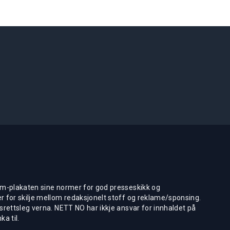
m-plakaten sine normer for god presseskikk og
 for skilje mellom redaksjonelt stoff og reklame/sponsing.
rettsleg verna. NETT NO har ikkje ansvar for innhaldet på
ka til.