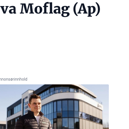
va Moflag (Ap)
nnonsørinnhold