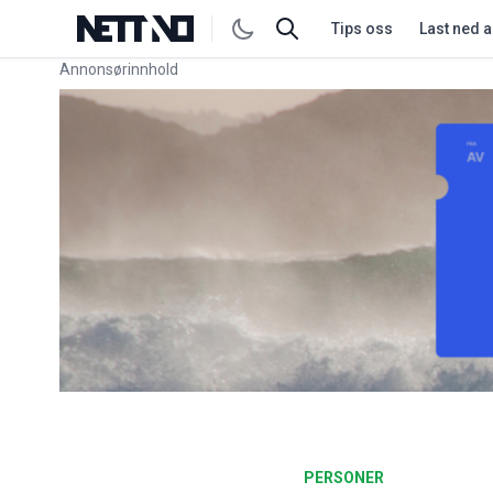
Tips oss
Last ned 
Annonsørinnhold
Link for annonse
PERSONER