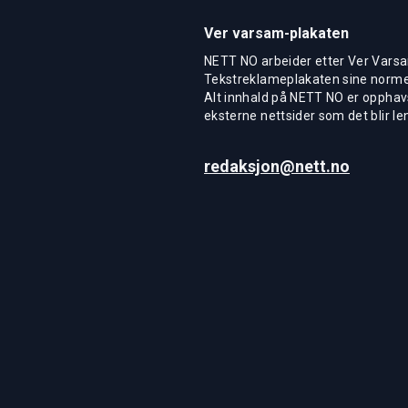
Ver varsam-plakaten
NETT NO arbeider etter Ver Varsa
Tekstreklameplakaten sine normer
Alt innhald på NETT NO er opphavs
eksterne nettsider som det blir len
redaksjon@nett.no