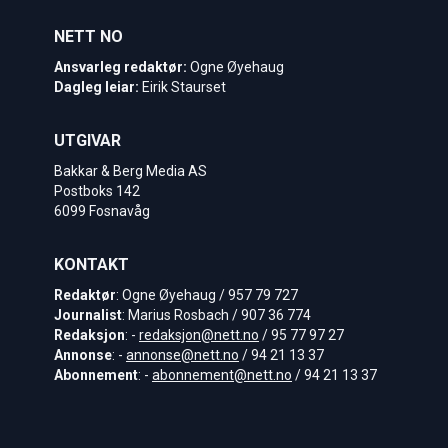
NETT NO
Ansvarleg redaktør:
Ogne Øyehaug
Dagleg leiar:
Eirik Staurset
UTGIVAR
Bakkar & Berg Media AS
Postboks 142
6099 Fosnavåg
KONTAKT
Redaktør
: Ogne Øyehaug / 957 79 727
Journalist
: Marius Rosbach / 907 36 774
Redaksjon
: -
redaksjon@nett.no
/ 95 77 97 27
Annonse
: -
annonse@nett.no
/ 94 21 13 37
Abonnement
: -
abonnement@nett.no
/ 94 21 13 37