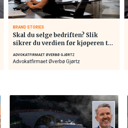
BRAND STORIES
Skal du selge bedriften? Slik
sikrer du verdien før kjøperen tar
kontakt
ADVOKATFIRMAET ØVERBØ GJØRTZ
Advokatfirmaet Øverbø Gjørtz