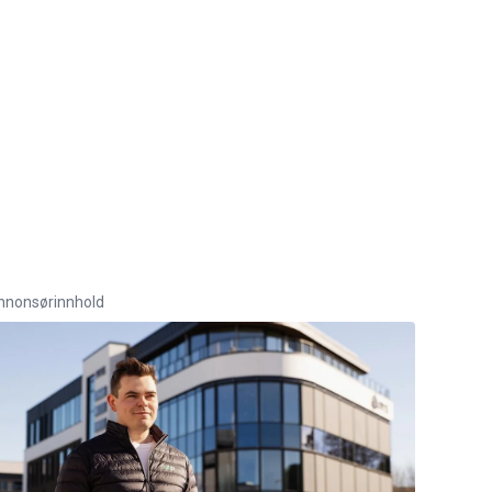
nnonsørinnhold