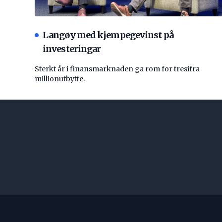
Langøy med kjempegevinst på
investeringar
Sterkt år i finansmarknaden ga rom for tresifra
millionutbytte.