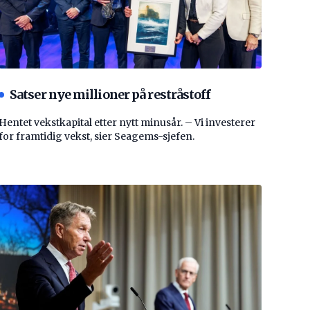
Satser nye millioner på restråstoff
Hentet vekstkapital etter nytt minusår. – Vi investerer
for framtidig vekst, sier Seagems-sjefen.