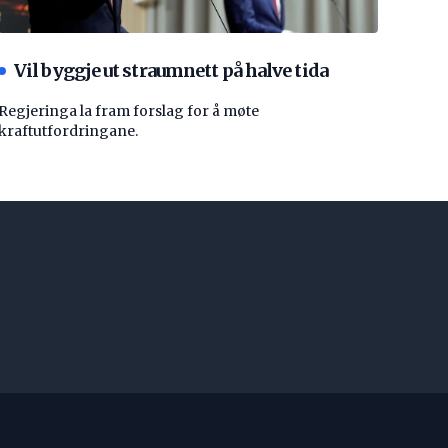
Vil byggje ut straumnett på halve tida
Regjeringa la fram forslag for å møte
kraftutfordringane.