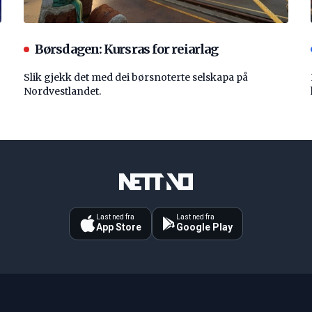
Børsdagen: Kursras for reiarlag
Slik gjekk det med dei børsnoterte selskapa på
Nordvestlandet.
Last ned fra
Last ned fra
App Store
Google Play