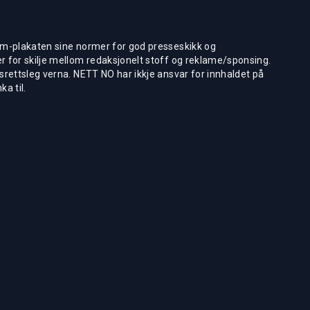
m-plakaten sine normer for god presseskikk og
 for skilje mellom redaksjonelt stoff og reklame/sponsing.
rettsleg verna. NETT NO har ikkje ansvar for innhaldet på
ka til.